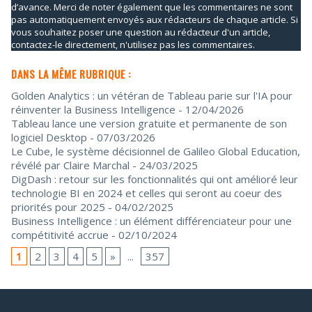
d’avance. Merci de noter également que les commentaires ne sont
pas automatiquement envoyés aux rédacteurs de chaque article. Si
vous souhaitez poser une question au rédacteur d'un article,
contactez-le directement, n'utilisez pas les commentaires.
DANS LA MÊME RUBRIQUE :
Golden Analytics : un vétéran de Tableau parie sur l'IA pour
réinventer la Business Intelligence
- 12/04/2026
Tableau lance une version gratuite et permanente de son
logiciel Desktop
- 07/03/2026
Le Cube, le système décisionnel de Galileo Global Education,
révélé par Claire Marchal
- 24/03/2025
DigDash : retour sur les fonctionnalités qui ont amélioré leur
technologie BI en 2024 et celles qui seront au coeur des
priorités pour 2025
- 04/02/2025
Business Intelligence : un élément différenciateur pour une
compétitivité accrue
- 02/10/2024
1
2
3
4
5
»
...
357