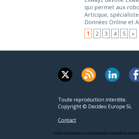
qui permet aux robo
Articque, spécialist
Données Online et A
1
2
3
4
5
»
Toute reproduction interdite.
Copyright © Decideo Europe SL
Contact
Toute reproduction ou représentation intégrale ou partielle