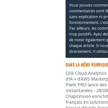
Vous pouvez commente
commentaires sont li
sans explication ni p
fonctionnement, c'est
Par ailleurs, les co
trop positifs. Ayez de
de noter également 
chaque article. Si vo
directement, n'utilis
DANS LA MÊME RUBRIQUE
Qlik Cloud Analytics
d’IA » d’AWS Market
Piwik PRO lance des
instantanées
- 28/0
ChapsVision enrichit
français en solution
Exwayz dévoile Exway