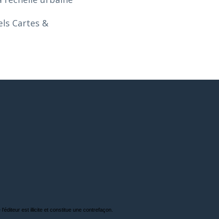
els Cartes &
'éditeur est illicite et constitue une contrefaçon.