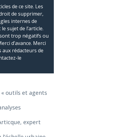
les de ce site. Les
droit de supprimer,
ègles internes de
 sujet de l’article.
sont trop négatifs ou
Merci d’avance. Merci
 aux rédacteurs de
ntactez-le
 « outils et agents
analyses
Articque, expert
 l’échelle urbaine