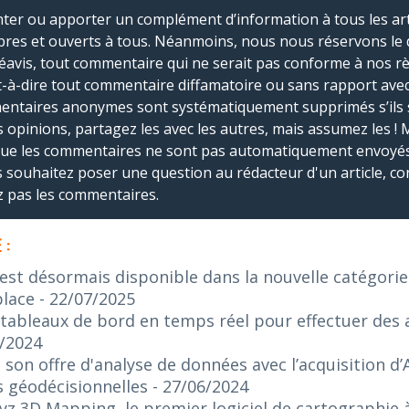
r ou apporter un complément d’information à tous les artic
bres et ouverts à tous. Néanmoins, nous nous réservons le 
réavis, tout commentaire qui ne serait pas conforme à nos r
-à-dire tout commentaire diffamatoire ou sans rapport avec le
mmentaires anonymes sont systématiquement supprimés s’ils 
s opinions, partagez les avec les autres, mais assumez les ! 
que les commentaires ne sont pas automatiquement envoyés
us souhaitez poser une question au rédacteur d'un article, co
ez pas les commentaires.
 :
 est désormais disponible dans la nouvelle catégorie
place
- 22/07/2025
 tableaux de bord en temps réel pour effectuer des 
8/2024
 son offre d'analyse de données avec l’acquisition d’
s géodécisionnelles
- 27/06/2024
z 3D Mapping, le premier logiciel de cartographie à