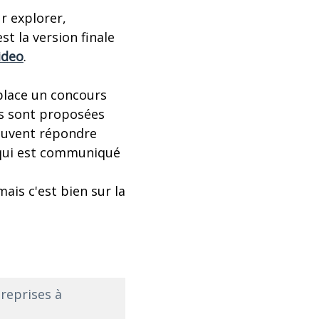
r explorer,
t la version finale
ideo
.
place un concours
rs sont proposées
euvent répondre
 qui est communiqué
ais c'est bien sur la
treprises à