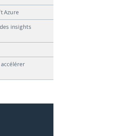
ft Azure
des insights
 accélérer