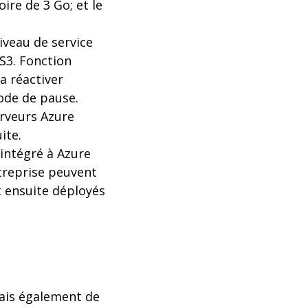
re de 3 Go; et le
niveau de service
S3. Fonction
a réactiver
ode de pause.
erveurs Azure
ite.
 intégré à Azure
ntreprise peuvent
t ensuite déployés
mais également de