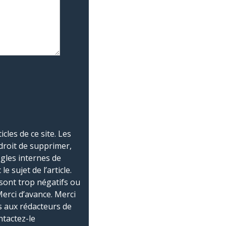
les de ce site. Les
droit de supprimer,
ègles internes de
 sujet de l’article.
sont trop négatifs ou
Merci d’avance. Merci
 aux rédacteurs de
ntactez-le