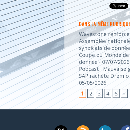
DANS LA MÊME RUBRIQUE
Wavestone renforce s
Assemblée nationale 
syndicats de donnée
Coupe du Monde de la
donnée
- 07/07/2026
Podcast : Mauvaise 
SAP rachète Dremio :
05/05/2026
1
2
3
4
5
»