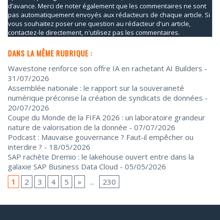
d’avance. Merci de noter également que les commentaires ne sont
pas automatiquement envoyés aux rédacteurs de chaque article. Si
vous souhaitez poser une question au rédacteur d'un article,
contactez-le directement, n'utilisez pas les commentaires.
DANS LA MÊME RUBRIQUE :
Wavestone renforce son offre IA en rachetant AI Builders
-
31/07/2026
Assemblée nationale : le rapport sur la souveraineté
numérique préconise la création de syndicats de données
-
20/07/2026
Coupe du Monde de la FIFA 2026 : un laboratoire grandeur
nature de valorisation de la donnée
- 07/07/2026
Podcast : Mauvaise gouvernance ? Faut-il empêcher ou
interdire ?
- 18/05/2026
SAP rachète Dremio : le lakehouse ouvert entre dans la
galaxie SAP Business Data Cloud
- 05/05/2026
1
2
3
4
5
»
...
230