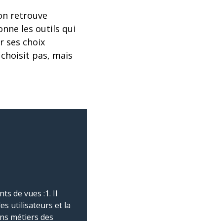
on retrouve
nne les outils qui
r ses choix
 choisit pas, mais
s de vues :1. Il
s utilisateurs et la
ns métiers des