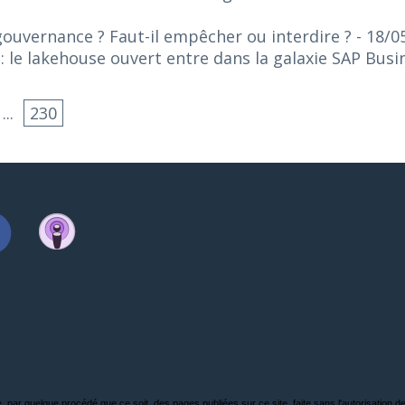
gouvernance ? Faut-il empêcher ou interdire ?
- 18/0
 le lakehouse ouvert entre dans la galaxie SAP Bus
...
230
, par quelque procédé que ce soit, des pages publiées sur ce site, faite sans l'autorisation de l