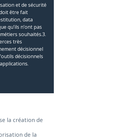
isation et de sécurité
oit être fait
stitution, data
ue qu’ils n’ont pas
 métiers souhaités.3.
erces très
nnement décisionnel
outils décisionnels
applications.
e la création de
risation de la