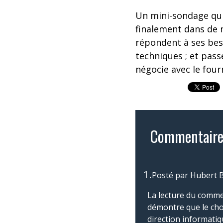
Un mini-sondage qui 
finalement dans de n
répondent à ses beso
techniques ; et pass
négocie avec le four
Commentaire
1.
Posté par
Hubert
La lecture du comment
démontre que le choix
direction informati