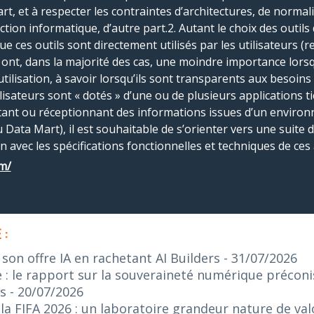
art, et à respecter les contraintes d’architectures, de normal
tion informatique, d’autre part.2. Autant le choix des outils d
 ces outils sont directement utilisés par les utilisateurs (re
s ont, dans la majorité des cas, une moindre importance lorsq
utilisation, à savoir lorsqu’ils sont transparents aux besoins
lisateurs sont « dotés » d’une ou de plusieurs applications ti
ntant ou réceptionnant des informations issues d’un enviro
ata Mart), il est souhaitable de s’orienter vers une suite d’
n avec les spécifications fonctionnelles et techniques de ces 
m/
 :
on offre IA en rachetant AI Builders
- 31/07/2026
: le rapport sur la souveraineté numérique préconis
s
- 20/07/2026
 FIFA 2026 : un laboratoire grandeur nature de valo