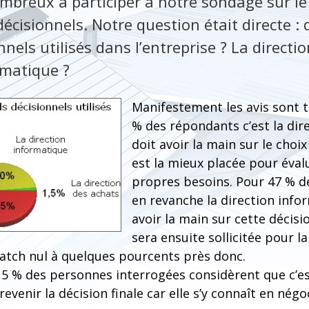
mbreux à participer à notre sondage sur le
décisionnels. Notre question était directe : q
nnels utilisés dans l’entreprise ? La directio
rmatique ?
Manifestement les avis sont t
% des répondants c’est la dire
doit avoir la main sur le choix
est la mieux placée pour éval
propres besoins. Pour 47 % d
en revanche la direction info
avoir la main sur cette décisio
sera ensuite sollicitée pour l
atch nul à quelques pourcents près donc.
,5 % des personnes interrogées considèrent que c’es
revenir la décision finale car elle s’y connaît en négo