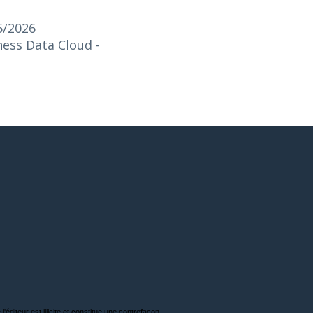
5/2026
iness Data Cloud
-
'éditeur est illicite et constitue une contrefaçon.