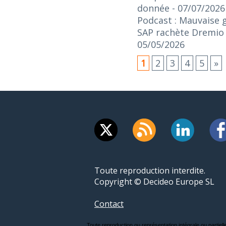
donnée
- 07/07/2026
Podcast : Mauvaise 
SAP rachète Dremio :
05/05/2026
1
2
3
4
5
»
Toute reproduction interdite.
Copyright © Decideo Europe SL
Contact
Toute reproduction ou représentation intégrale ou partielle