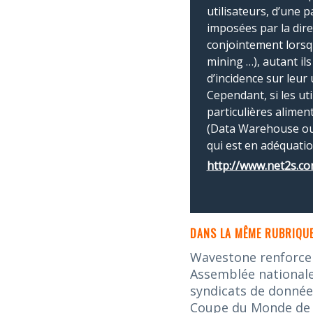
utilisateurs, d’une p
imposées par la direc
conjointement lorsque
mining …), autant il
d’incidence sur leur 
Cependant, si les uti
particulières alime
(Data Warehouse ou D
qui est en adéquatio
http://www.net2s.co
DANS LA MÊME RUBRIQUE
Wavestone renforce s
Assemblée nationale 
syndicats de donnée
Coupe du Monde de la