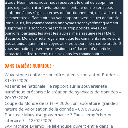
à tous. Néanmoins, nous nous réservons le droit de supprimer,
sans explication ni préavis, tout commentaire qui ne serait pas
conforme à nos règles internes de fonctionnement, c'est-à-dire tout
commentaire diffamatoire ou sans rapport avec le sujet de l’article.
Par ailleurs, les commentaires anonymes sont systématiquement
supprimés s’ils sont trop négatifs ou trop positifs. Ayez des
opinions, partagez les avec les autres, mais assumez les ! Merci
d’avance. Merci de noter également que les commentaires ne sont
pas automatiquement envoyés aux rédacteurs de chaque article. Si
vous souhaitez poser une question au rédacteur d'un article,
contactez-le directement, n'utilisez pas les commentaires.
DANS LA MÊME RUBRIQUE :
Wavestone renforce son offre IA en rachetant AI Builders
-
31/07/2026
Assemblée nationale : le rapport sur la souveraineté
numérique préconise la création de syndicats de données
-
20/07/2026
Coupe du Monde de la FIFA 2026 : un laboratoire grandeur
nature de valorisation de la donnée
- 07/07/2026
Podcast : Mauvaise gouvernance ? Faut-il empêcher ou
interdire ?
- 18/05/2026
SAP rachète Dremio : le lakehouse ouvert entre dans la