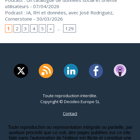
Podcast : Un catalogue de données social et orienté
utilisateurs
- 07/04/2026
Podcast : IA, RH et données, avec José Rodriguez,
Cornerstone
- 30/03/2026
1
2
3
4
5
»
...
129
Toute reproduction interdite.
Copyright © Decideo Europe SL
Contact
Toute reproduction ou représentation intégrale ou partielle, par
quelque procédé que ce soit, des pages publiées sur ce site,
faite sans l'autorisation de l'éditeur est illicite et constitue une