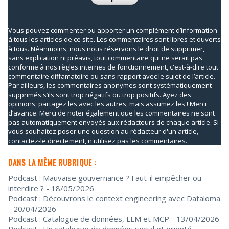
Vous pouvez commenter ou apporter un complément d’information
à tous les articles de ce site. Les commentaires sont libres et ouverts
à tous. Néanmoins, nous nous réservons le droit de supprimer,
sans explication ni préavis, tout commentaire qui ne serait pas
conforme à nos règles internes de fonctionnement, c'est-à-dire tout
commentaire diffamatoire ou sans rapport avec le sujet de l’article.
Par ailleurs, les commentaires anonymes sont systématiquement
supprimés s’ils sont trop négatifs ou trop positifs. Ayez des
opinions, partagez les avec les autres, mais assumez les ! Merci
d’avance. Merci de noter également que les commentaires ne sont
pas automatiquement envoyés aux rédacteurs de chaque article. Si
vous souhaitez poser une question au rédacteur d'un article,
contactez-le directement, n'utilisez pas les commentaires.
DANS LA MÊME RUBRIQUE :
Podcast : Mauvaise gouvernance ? Faut-il empêcher ou
interdire ?
- 18/05/2026
Podcast : Découvrons le context engineering avec Dataloma
- 20/04/2026
Podcast : Catalogue de données, LLM et MCP
- 13/04/2026