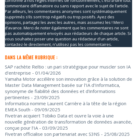
conforme à nos règles internes de fonctionnement, c'est-à-dire tout
commentaire diffamatoire ou sans rapport avec le sujet de l’article.
Par ailleurs, les commentaires anonymes sont systématiquement
supprimés s’ils sont trop négatifs ou trop positifs. Ayez des
opinions, partagez les avec les autres, mais assumez les ! Merci
d’avance. Merci de noter également que les commentaires ne sont
pas automatiquement envoyés aux rédacteurs de chaque article. Si
vous souhaitez poser une question au rédacteur d'un article,
contactez-le directement, n'utilisez pas les commentaires.
DANS LA MÊME RUBRIQUE :
SAP rachète Reltio : un pari stratégique pour muscler son IA
d'entreprise
- 01/04/2026
Yamaha Motor accélère son innovation grâce à la solution de
Master Data Management basée sur l'IA d'Informatica,
synonyme de fiabilité des données et d'informations
pertinentes
- 23/09/2025
Informatica nomme Laurent Carrière à la tête de la région
EMEA South
- 09/09/2025
Fivetran acquiert Tobiko Data et ouvre la voie à une
nouvelle génération de transformation de données avancée,
conçue pour l’IA
- 03/09/2025
Fivetran officialise son partenariat avec S3NS
- 25/08/2025