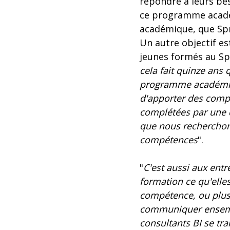
répondre à leurs bes
ce programme académi
académique, que Spr
Un autre objectif es
jeunes formés au Sp
cela fait quinze ans 
programme académiqu
d'apporter des comp
complétées par une 
que nous recherchons
compétences
".
"
C'est aussi aux ent
formation ce qu'elles
compétence, ou plus
communiquer ensembl
consultants BI se tr