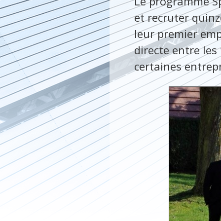
Le programme Sp
et recruter quin
leur premier em
directe entre les
certaines entrepr