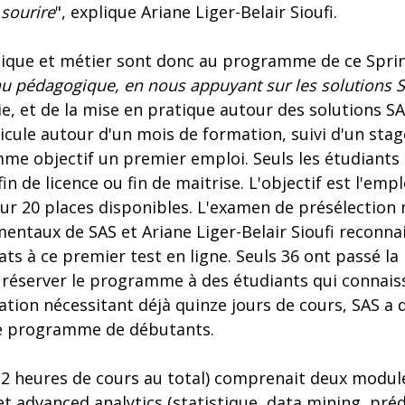
 sourire
", explique Ariane Liger-Belair Sioufi.
tique et métier sont donc au programme de ce Spri
u pédagogique, en nous appuyant sur les solutions 
ie, et de la mise en pratique autour des solutions 
cule autour d'un mois de formation, suivi d'un stag
me objectif un premier emploi. Seuls les étudiants 
fin de licence ou fin de maitrise. L'objectif est l'emp
r 20 places disponibles. L'examen de présélection 
entaux de SAS et Ariane Liger-Belair Sioufi reconna
s à ce premier test en ligne. Seuls 36 ont passé la 
de réserver le programme à des étudiants qui connais
tiation nécessitant déjà quinze jours de cours, SAS a 
 le programme de débutants.
32 heures de cours au total) comprenait deux modu
et advanced analytics (statistique, data mining, prédi