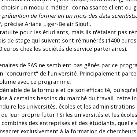
choisir un module métier : connaissance client ou g
 prétention de former en un mois des data scientists,
", précise Ariane Liger-Belair Sioufi.
ratuite pour les étudiants, mais ils n'étaient pas r
ois de stage qui suivent sont rémunérés (1400 euros
0 euros chez les sociétés de service partenaires).
tenaires de SAS ne semblent pas gênés par ce progr
 "concurrent" de l'université. Principalement parce
u volume avec ce programme.
déniable de la formule et de son efficacité, puisqu'e
de à certains besoins du marché du travail, cette ini
nduire les universités, écoles et les administrations
 de leur propre futur ! Si les universités et les écol
 combinés des entreprises et des étudiants, quelle e
onsacrer exclusivement à la formation de chercheurs