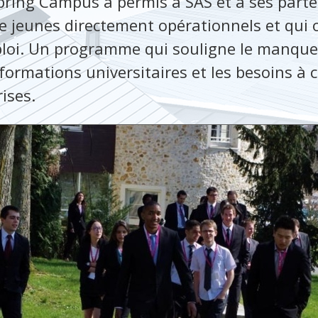
ring Campus a permis à SAS et à ses parte
ze jeunes directement opérationnels et qui 
ploi. Un programme qui souligne le manque
 formations universitaires et les besoins à 
ises.