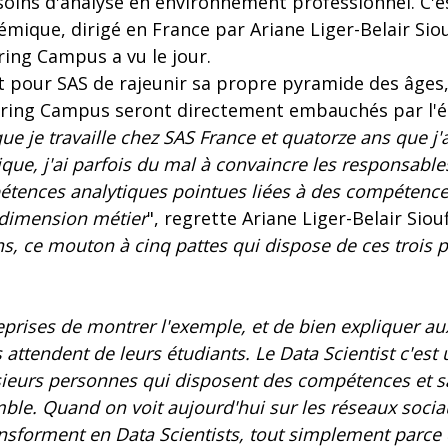
oins d'analyse en environnement professionnel. C'e
que, dirigé en France par Ariane Liger-Belair Siouf
ing Campus a vu le jour.
t pour SAS de rajeunir sa propre pyramide des âges,
ring Campus seront directement embauchés par l'éd
que je travaille chez SAS France et quatorze ans que j
e, j'ai parfois du mal à convaincre les responsabl
étences analytiques pointues liées à des compétence
dimension métier
", regrette Ariane Liger-Belair Sioufi
, ce mouton à cinq pattes qui dispose de ces trois pi
reprises de montrer l'exemple, et de bien expliquer a
 attendent de leurs étudiants. Le Data Scientist c'est 
ieurs personnes qui disposent des compétences et s
e. Quand on voit aujourd'hui sur les réseaux socia
ansforment en Data Scientists, tout simplement parce 