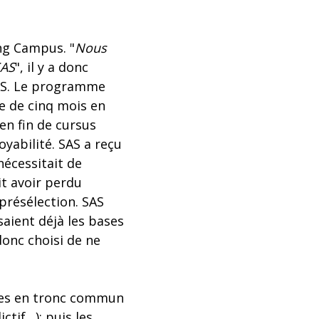
ng Campus. "
Nous
SAS
", il y a donc
SAS. Le programme
e de cinq mois en
en fin de cursus
loyabilité. SAS a reçu
nécessitait de
it avoir perdu
présélection. SAS
saient déjà les bases
donc choisi de ne
les en tronc commun
ctif…); puis les