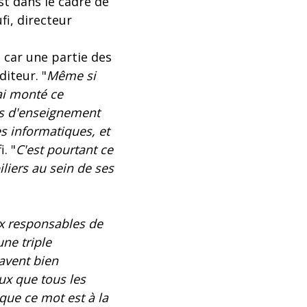
st dans le cadre de
i, directeur
 car une partie des
iteur. "
Même si
'ai monté ce
es d'enseignement
s informatiques, et
. "
C'est pourtant ce
liers au sein de ses
ux responsables de
une triple
avent bien
ux que tous les
que ce mot est à la