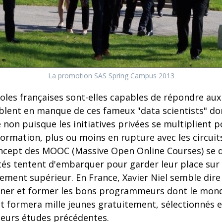
La promotion SAS Spring Campus 2013
coles françaises sont-elles capables de répondre aux
blent en manque de ces fameux "data scientists" do
e non puisque les initiatives privées se multiplient
ormation, plus ou moins en rupture avec les circuits
oncept des MOOC (Massive Open Online Courses) se 
ités tentent d'embarquer pour garder leur place sur 
gnement supérieur. En France, Xavier Niel semble dire
nner et former les bons programmeurs dont le monde 
et formera mille jeunes gratuitement, sélectionnés e
leurs études précédentes.