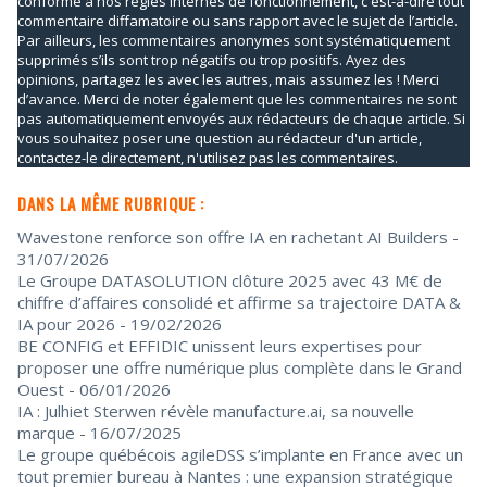
conforme à nos règles internes de fonctionnement, c'est-à-dire tout
commentaire diffamatoire ou sans rapport avec le sujet de l’article.
Par ailleurs, les commentaires anonymes sont systématiquement
supprimés s’ils sont trop négatifs ou trop positifs. Ayez des
opinions, partagez les avec les autres, mais assumez les ! Merci
d’avance. Merci de noter également que les commentaires ne sont
pas automatiquement envoyés aux rédacteurs de chaque article. Si
vous souhaitez poser une question au rédacteur d'un article,
contactez-le directement, n'utilisez pas les commentaires.
DANS LA MÊME RUBRIQUE :
Wavestone renforce son offre IA en rachetant AI Builders
-
31/07/2026
Le Groupe DATASOLUTION clôture 2025 avec 43 M€ de
chiffre d’affaires consolidé et affirme sa trajectoire DATA &
IA pour 2026
- 19/02/2026
BE CONFIG et EFFIDIC unissent leurs expertises pour
proposer une offre numérique plus complète dans le Grand
Ouest
- 06/01/2026
IA : Julhiet Sterwen révèle manufacture.ai, sa nouvelle
marque
- 16/07/2025
Le groupe québécois agileDSS s’implante en France avec un
tout premier bureau à Nantes : une expansion stratégique