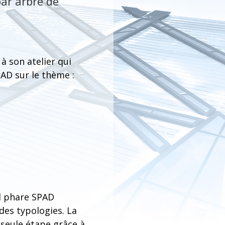
par arbre de
à son atelier qui
AD sur le thème :
el phare SPAD
 des typologies. La
 seule étape grâce à