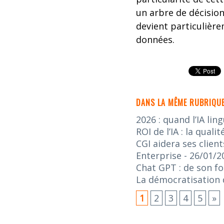
un arbre de décisio
devient particulière
données.
DANS LA MÊME RUBRIQUE
2026 : quand l’IA lin
ROI de l’IA : la qua
CGI aidera ses client
Enterprise
- 26/01/2
Chat GPT : de son f
La démocratisation de
1
2
3
4
5
»