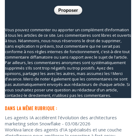
Vous pouvez commenter ou apporter un complément d’information
à tous les articles de ce site. Les commentaires sont libres et ouverts
à tous. Néanmoins, nous nous réservons le droit de supprimer,
sans explication ni préavis, tout commentaire qui ne serait pas
conforme à nos règles internes de fonctionnement, c'est-à-dire tout
commentaire diffamatoire ou sans rapport avec le sujet de l’article.
Par ailleurs, les commentaires anonymes sont systématiquement
supprimés s’ils sont trop négatifs ou trop positifs. Ayez des
opinions, partagez les avec les autres, mais assumez les ! Merci
d’avance. Merci de noter également que les commentaires ne sont
pas automatiquement envoyés aux rédacteurs de chaque article. Si
vous souhaitez poser une question au rédacteur d'un article,
contactez-le directement, n'utilisez pas les commentaires.
DANS LA MÊME RUBRIQUE :
Les agents IA accélèrent l'évolution des architectures
marketing selon Snowflake
- 03/08/2026
Workiva lance des agents d’IA spécialisés et une couche
d’intelligence pour améliorer le reporting à fort enjeu
-