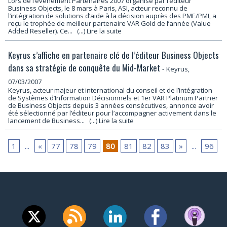
Lors de l’événement Partenaires 2007 organisé par l’éditeur
Business Objects, le 8 mars à Paris, ASI, acteur reconnu de
l’intégration de solutions d’aide à la décision auprès des PME/PMI, a
reçu le trophée de meilleur partenaire VAR Gold de l’année (Value
Added Reseller). Ce...
(...) Lire la suite
Keyrus s’affiche en partenaire clé de l’éditeur Business Objects
dans sa stratégie de conquête du Mid-Market
-
Keyrus,
07/03/2007
Keyrus, acteur majeur et international du conseil et de l’intégration
de Systèmes d’Information Décisionnels et 1er VAR Platinum Partner
de Business Objects depuis 3 années consécutives, annonce avoir
été sélectionné par l’éditeur pour l’accompagner activement dans le
lancement de Business...
(...) Lire la suite
1
...
«
77
78
79
80
81
82
83
»
...
96