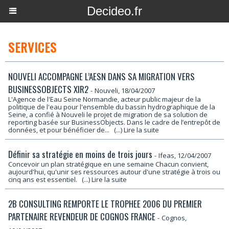
Decideo.fr
SERVICES
NOUVELI ACCOMPAGNE L’AESN DANS SA MIGRATION VERS
BUSINESSOBJECTS XIR2
-
Nouveli, 18/04/2007
L'Agence de l'Eau Seine Normandie, acteur public majeur de la
politique de l'eau pour l'ensemble du bassin hydrographique de la
Seine, a confié à Nouveli le projet de migration de sa solution de
reporting basée sur BusinessObjects. Dans le cadre de l’entrepôt de
données, et pour bénéficier de...
(...) Lire la suite
Définir sa stratégie en moins de trois jours
-
Ifeas, 12/04/2007
Concevoir un plan stratégique en une semaine Chacun convient,
aujourd'hui, qu'unir ses ressources autour d'une stratégie à trois ou
cinq ans est essentiel.
(...) Lire la suite
2B CONSULTING REMPORTE LE TROPHEE 2006 DU PREMIER
PARTENAIRE REVENDEUR DE COGNOS FRANCE
-
Cognos,