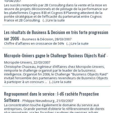
10/04/2007
Les succès remportés par 2B Consulting dans la vente et la mise en
œuvre de projets décisionnels et de pilotage de la performance sur
les plateformes Cognos 8 BI et Cognos 8 Planning attestent de la
portée stratégique et de l’efficacité du partenariat entre Cognos
France et 2B Consulting.
(...) Lire la suite
Les résultats de Business & Decision en très forte progression
sur 2006
-
Business & Décision, 28/03/2007
Chiffre d'affaires en croissance de 56%
(...) Lire la suite
Micropole-Univers gagne le Challenge 'Business Objects Raid'
-
Micropole-Univers, 22/03/2007
Christophe Chazeau, Ingénieur d’Affaires chez Micropole-Univers,
remporte le challenge organisé par le leader de la business
intelligence. Organisé fin 2006, le Challenge "Business Objects Raid"
invitait l’ensemble des partenaires revendeurs de Business Objects
à participer à un concours ...
(...) Lire la suite
Regroupement dans le service : I-d6 rachète Prospective
Software
-
Philippe Nieuwbourg
, 21/03/2007
La concentration touche également le domaine du service aux
entreprises. Grandir permet d’obtenir le référencement de clients
plus importants, via les fourches caudines de services achats