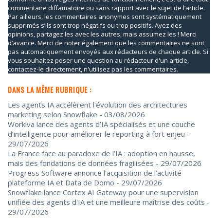
commentaire diffamatoire ou sans rapport avec le sujet de l’article.
Par ailleurs, les commentaires anonymes sont systématiquement
supprimés s’ils sont trop négatifs ou trop positifs. Ayez des
opinions, partagez les avec les autres, mais assumez les ! Merci
d’avance. Merci de noter également que les commentaires ne sont
pas automatiquement envoyés aux rédacteurs de chaque article. Si
vous souhaitez poser une question au rédacteur d'un article,
contactez-le directement, n'utilisez pas les commentaires.
DANS LA MÊME RUBRIQUE :
Les agents IA accélèrent l'évolution des architectures
marketing selon Snowflake
- 03/08/2026
Workiva lance des agents d’IA spécialisés et une couche
d’intelligence pour améliorer le reporting à fort enjeu
-
29/07/2026
La France face au paradoxe de l’IA : adoption en hausse,
mais des fondations de données fragilisées
- 29/07/2026
Progress Software annonce l'acquisition de l’activité
plateforme IA et Data de Domo
- 29/07/2026
Snowflake lance Cortex AI Gateway pour une supervision
unifiée des agents d'IA et une meilleure maîtrise des coûts
-
29/07/2026