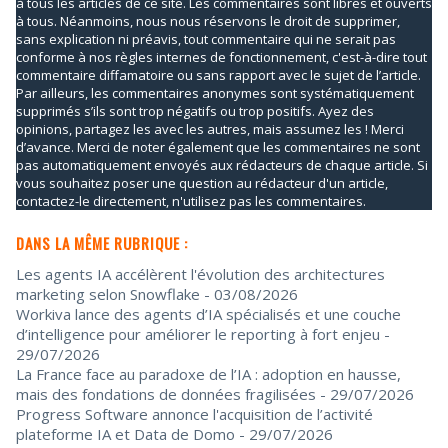
à tous les articles de ce site. Les commentaires sont libres et ouverts
à tous. Néanmoins, nous nous réservons le droit de supprimer,
sans explication ni préavis, tout commentaire qui ne serait pas
conforme à nos règles internes de fonctionnement, c'est-à-dire tout
commentaire diffamatoire ou sans rapport avec le sujet de l’article.
Par ailleurs, les commentaires anonymes sont systématiquement
supprimés s’ils sont trop négatifs ou trop positifs. Ayez des
opinions, partagez les avec les autres, mais assumez les ! Merci
d’avance. Merci de noter également que les commentaires ne sont
pas automatiquement envoyés aux rédacteurs de chaque article. Si
vous souhaitez poser une question au rédacteur d'un article,
contactez-le directement, n'utilisez pas les commentaires.
DANS LA MÊME RUBRIQUE :
Les agents IA accélèrent l'évolution des architectures
marketing selon Snowflake
- 03/08/2026
Workiva lance des agents d’IA spécialisés et une couche
d’intelligence pour améliorer le reporting à fort enjeu
-
29/07/2026
La France face au paradoxe de l’IA : adoption en hausse,
mais des fondations de données fragilisées
- 29/07/2026
Progress Software annonce l'acquisition de l’activité
plateforme IA et Data de Domo
- 29/07/2026