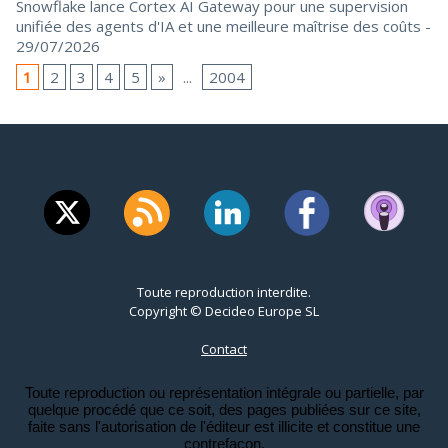
Snowflake lance Cortex AI Gateway pour une supervision
unifiée des agents d'IA et une meilleure maîtrise des coûts
-
29/07/2026
1
2
3
4
5
»
...
2004
Toute reproduction interdite.
Copyright © Decideo Europe SL
Contact
Toute reproduction ou représentation intégrale ou partielle, par
quelque procédé que ce soit, des pages publiées sur ce site,
faite sans l'autorisation de l'éditeur est illicite et constitue une
contrefaçon.