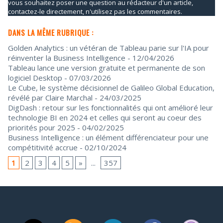
vous souhaitez poser une question au rédacteur d'un article,
contactez-le directement, n'utilisez pas les commentaires.
DANS LA MÊME RUBRIQUE :
Golden Analytics : un vétéran de Tableau parie sur l'IA pour
réinventer la Business Intelligence
- 12/04/2026
Tableau lance une version gratuite et permanente de son
logiciel Desktop
- 07/03/2026
Le Cube, le système décisionnel de Galileo Global Education,
révélé par Claire Marchal
- 24/03/2025
DigDash : retour sur les fonctionnalités qui ont amélioré leur
technologie BI en 2024 et celles qui seront au coeur des
priorités pour 2025
- 04/02/2025
Business Intelligence : un élément différenciateur pour une
compétitivité accrue
- 02/10/2024
1
2
3
4
5
»
...
357