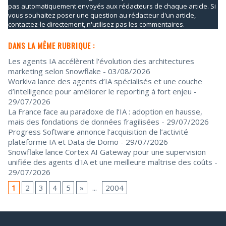
pas automatiquement envoyés aux rédacteurs de chaque article. Si
vous souhaitez poser une question au rédacteur d'un article,
contactez-le directement, n'utilisez pas les commentaires.
DANS LA MÊME RUBRIQUE :
Les agents IA accélèrent l'évolution des architectures
marketing selon Snowflake
- 03/08/2026
Workiva lance des agents d’IA spécialisés et une couche
d’intelligence pour améliorer le reporting à fort enjeu
-
29/07/2026
La France face au paradoxe de l’IA : adoption en hausse,
mais des fondations de données fragilisées
- 29/07/2026
Progress Software annonce l'acquisition de l’activité
plateforme IA et Data de Domo
- 29/07/2026
Snowflake lance Cortex AI Gateway pour une supervision
unifiée des agents d'IA et une meilleure maîtrise des coûts
-
29/07/2026
1
2
3
4
5
»
...
2004