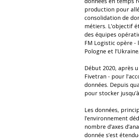
données en temps ré
production pour allé
consolidation de do
métiers. L’objectif é
des équipes opératio
FM Logistic opère - l
Pologne et l’Ukraine
Début 2020, après un
Fivetran - pour l'ac
données. Depuis quat
pour stocker jusqu’à
Les données, princi
l’environnement déd
nombre d’axes d’analy
donnée s’est étendu