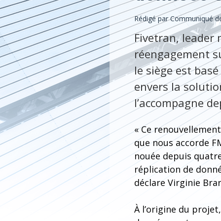
Rédigé par Communiqué de F
Fivetran, leader
réengagement sur
le siège est bas
envers la solut
l’accompagne dep
« Ce renouvellement
que nous accorde FM 
nouée depuis quatre
réplication de donné
déclare Virginie Bra
À l’origine du proje