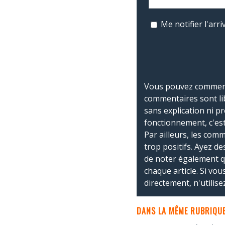
Me notifier l'ar
Vous pouvez commente
commentaires sont li
sans explication ni p
fonctionnement, c'est
Par ailleurs, les co
trop positifs. Ayez de
de noter également 
chaque article. Si vo
directement, n'utilis
DANS LA MÊME RUBRIQUE