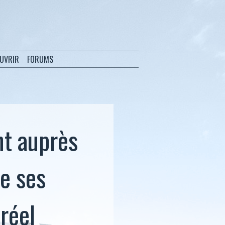
OUVRIR
FORUMS
nt auprès
de ses
réel