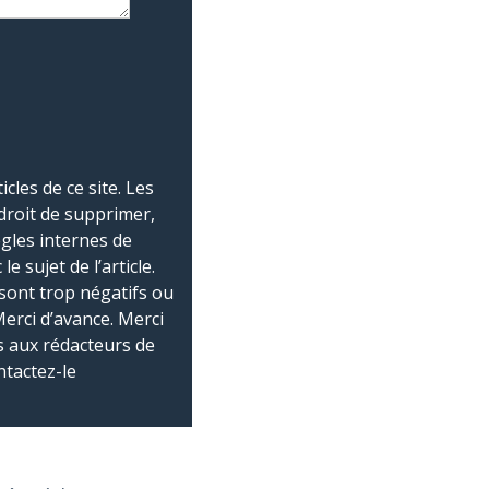
les de ce site. Les
droit de supprimer,
ègles internes de
 sujet de l’article.
sont trop négatifs ou
Merci d’avance. Merci
 aux rédacteurs de
ntactez-le