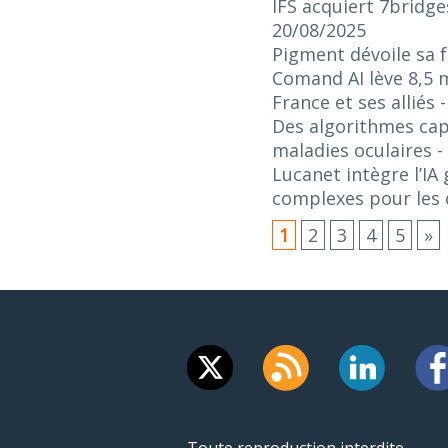
IFS acquiert 7bridge
20/08/2025
Pigment dévoile sa f
Comand AI lève 8,5 m
France et ses alliés
Des algorithmes capa
maladies oculaires
-
Lucanet intègre l’IA
complexes pour les d
1
2
3
4
5
»