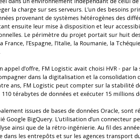
el dans un environnement indépendant de celui de
ger la charge sur ses serveurs. L’un des besoins prin
nnées provenant de systèmes hétérogènes des diffé
tant ensuite leur mise à disposition et leur accessib
nnelles. Le périmètre du projet portait sur huit de
a France, l’Espagne, l’Italie, la Roumanie, la Tchéquie
.
 appel d’offre, FM Logistic avait choisi HVR - par la
compagner dans la digitalisation et la consolidation 
re ans, FM Logistic peut compter sur la stabilité de 
 110 térabytes de données et exécuter 15 millions 
palement issues de bases de données Oracle, sont r
ié Google BigQuery. L’utilisation d’un connecteur 
se ainsi que de la rétro-ingénierie. Au fil des années,
e dans les entrepôts et sur les agences transport 