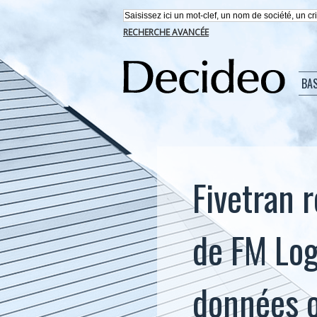
RECHERCHE AVANCÉE
BA
Fivetran 
de FM Logi
données o