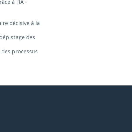
âce à l'IA
-
re décisive à la
 dépistage des
n des processus