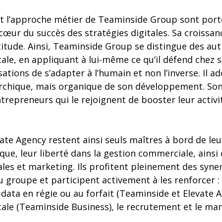
 l’approche métier de Teaminside Group sont porté
cœur du succès des stratégies digitales. Sa croissa
titude. Ainsi, Teaminside Group se distingue des aut
ale, en appliquant à lui-même ce qu’il défend chez se
sations de s’adapter à l’humain et non l’inverse. Il 
archique, mais organique de son développement. Son 
repreneurs qui le rejoignent de booster leur activit
vate Agency restent ainsi seuls maîtres à bord de leur
ue, leur liberté dans la gestion commerciale, ainsi
es et marketing. Ils profitent pleinement des syner
u groupe et participent activement à les renforcer :
 data en régie ou au forfait (Teaminside et Elevate A
tale (Teaminside Business), le recrutement et le m