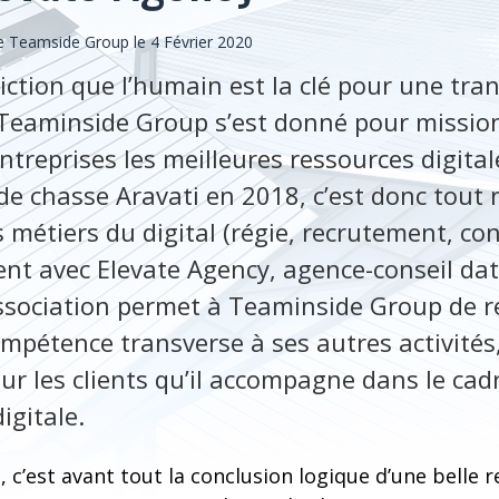
 Teamside Group le 4 Février 2020
viction que l’humain est la clé pour une tr
, Teaminside Group s’est donné pour missio
ntreprises les meilleures ressources digita
 de chasse Aravati en 2018, c’est donc tout
 métiers du digital (régie, recrutement, co
t avec Elevate Agency, agence-conseil da
ssociation permet à Teaminside Group de r
mpétence transverse à ses autres activités,
ur les clients qu’il accompagne dans le cadr
igitale.
c’est avant tout la conclusion logique d’une belle 