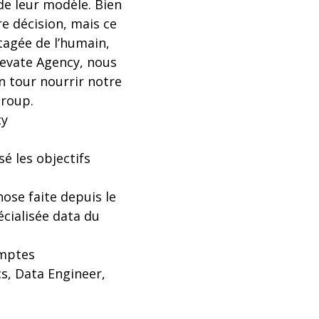
e leur modèle. Bien
re décision, mais ce
tagée de l’humain,
levate Agency, nous
on tour nourrir notre
Group.
cy
é les objectifs
hose faite depuis le
écialisée data du
omptes
cs, Data Engineer,