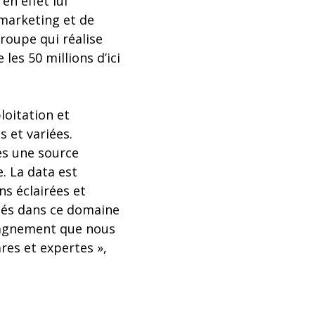
en effet lui
 marketing et de
groupe qui réalise
 les 50 millions d’ici
loitation et
 et variées.
es une source
e. La data est
ns éclairées et
ités dans ce domaine
pagnement que nous
res et expertes »,