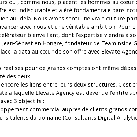
urs qui, comme nous, placent les hommes au cœur d
’offre est indiscutable et a été fondamentale dans not
en au- delà. Nous avons senti une vraie culture par
avancer avec nous et une véritable ambition. Pour E
élérateur bienveillant, dont l’expertise viendra à s
re Jean-Sébastien Hongre, fondateur de Teaminside 
ace la data au cœur de son offre avec Elevate Agen
s réalisés pour de grands comptes ont même dépass
nté des deux
encore les liens entre leurs deux structures. C’est c
date à laquelle Elevate Agency est devenue l’entité sp
vec 3 objectifs :
eloppement commercial auprès de clients grands c
lleurs talents du domaine (Consultants Digital Analyti