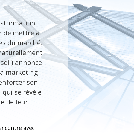
ansformation
n de mettre à
les du marché.
 naturellement
nseil) annonce
ta marketing.
enforcer son
 qui se révèle
e de leur
rencontre avec