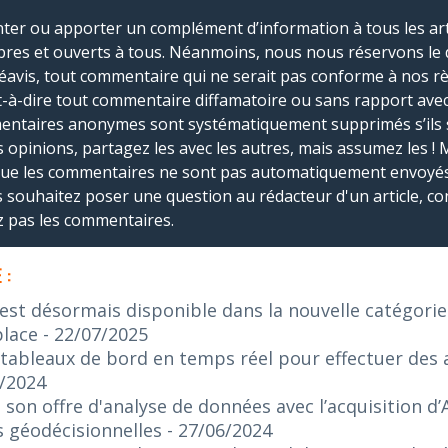
r ou apporter un complément d’information à tous les artic
bres et ouverts à tous. Néanmoins, nous nous réservons le 
réavis, tout commentaire qui ne serait pas conforme à nos r
-à-dire tout commentaire diffamatoire ou sans rapport avec le
mmentaires anonymes sont systématiquement supprimés s’ils 
s opinions, partagez les avec les autres, mais assumez les ! 
que les commentaires ne sont pas automatiquement envoyés
us souhaitez poser une question au rédacteur d'un article, co
ez pas les commentaires.
 :
 est désormais disponible dans la nouvelle catégorie
place
- 22/07/2025
 tableaux de bord en temps réel pour effectuer des 
8/2024
 son offre d'analyse de données avec l’acquisition d’
s géodécisionnelles
- 27/06/2024