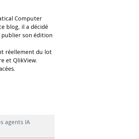
ratical Computer
e blog, il a décidé
 publier son édition
nt réellement du lot
e et QlikView.
acées.
es agents IA