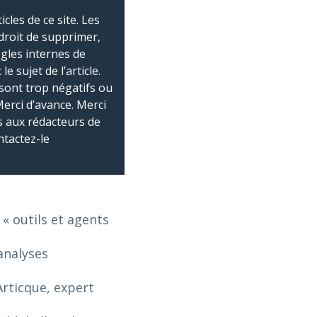
les de ce site. Les
droit de supprimer,
ègles internes de
 sujet de l’article.
sont trop négatifs ou
Merci d’avance. Merci
 aux rédacteurs de
ntactez-le
 « outils et agents
analyses
Articque, expert