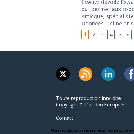
Exwayz dévoile Exway
qui permet aux robo
Articque, spécialist
Données Online et A
1
2
3
4
5
»
Toute reproduction interdite.
Copyright © Decideo Europe SL
Contact
Toute reproduction ou représentation intégrale ou partielle