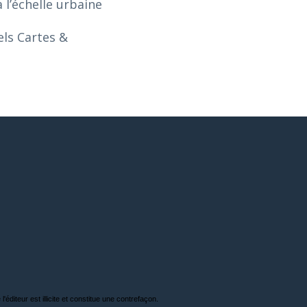
 l’échelle urbaine
els Cartes &
'éditeur est illicite et constitue une contrefaçon.