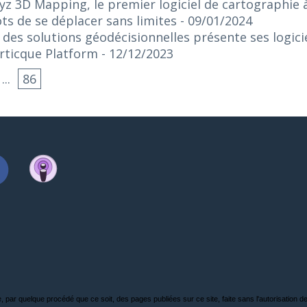
z 3D Mapping, le premier logiciel de cartographie à
ts de se déplacer sans limites
- 09/01/2024
e des solutions géodécisionnelles présente ses logici
rticque Platform
- 12/12/2023
...
86
, par quelque procédé que ce soit, des pages publiées sur ce site, faite sans l'autorisation de l