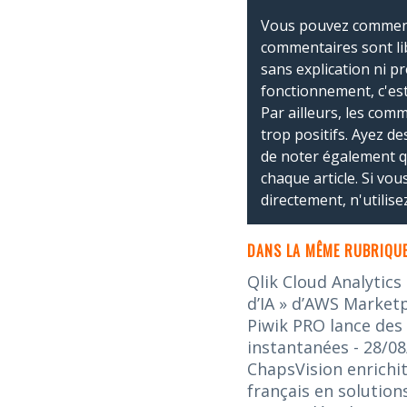
Vous pouvez commente
commentaires sont li
sans explication ni p
fonctionnement, c'est
Par ailleurs, les co
trop positifs. Ayez de
de noter également 
chaque article. Si vo
directement, n'utilis
DANS LA MÊME RUBRIQUE
Qlik Cloud Analytics
d’IA » d’AWS Market
Piwik PRO lance des
instantanées
- 28/0
ChapsVision enrichit
français en solution