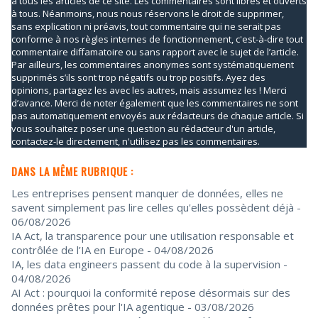
à tous les articles de ce site. Les commentaires sont libres et ouverts
à tous. Néanmoins, nous nous réservons le droit de supprimer,
sans explication ni préavis, tout commentaire qui ne serait pas
conforme à nos règles internes de fonctionnement, c'est-à-dire tout
commentaire diffamatoire ou sans rapport avec le sujet de l’article.
Par ailleurs, les commentaires anonymes sont systématiquement
supprimés s’ils sont trop négatifs ou trop positifs. Ayez des
opinions, partagez les avec les autres, mais assumez les ! Merci
d’avance. Merci de noter également que les commentaires ne sont
pas automatiquement envoyés aux rédacteurs de chaque article. Si
vous souhaitez poser une question au rédacteur d'un article,
contactez-le directement, n'utilisez pas les commentaires.
DANS LA MÊME RUBRIQUE :
Les entreprises pensent manquer de données, elles ne
savent simplement pas lire celles qu'elles possèdent déjà
-
06/08/2026
IA Act, la transparence pour une utilisation responsable et
contrôlée de l’IA en Europe
- 04/08/2026
IA, les data engineers passent du code à la supervision
-
04/08/2026
AI Act : pourquoi la conformité repose désormais sur des
données prêtes pour l'IA agentique
- 03/08/2026