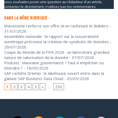
vous souhaitez poser une question au rédacteur d'un article,
contactez-le directement, n'utilisez pas les commentaires.
DANS LA MÊME RUBRIQUE :
Wavestone renforce son offre IA en rachetant AI Builders
-
31/07/2026
Assemblée nationale : le rapport sur la souveraineté
numérique préconise la création de syndicats de données
-
20/07/2026
Coupe du Monde de la FIFA 2026 : un laboratoire grandeur
nature de valorisation de la donnée
- 07/07/2026
Podcast : Mauvaise gouvernance ? Faut-il empêcher ou
interdire ?
- 18/05/2026
SAP rachète Dremio : le lakehouse ouvert entre dans la
galaxie SAP Business Data Cloud
- 05/05/2026
1
2
3
4
5
»
...
230