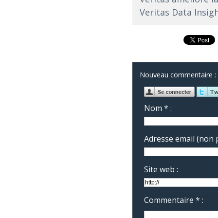
Veritas Data Insig
Nouveau commentaire :
Nom * :
Adresse email (non p
Site web :
Commentaire * :