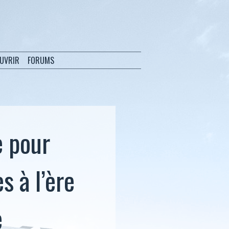
OUVRIR
FORUMS
e pour
s à l’ère
e