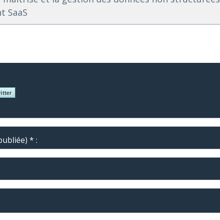
ht SaaS
ubliée) * :