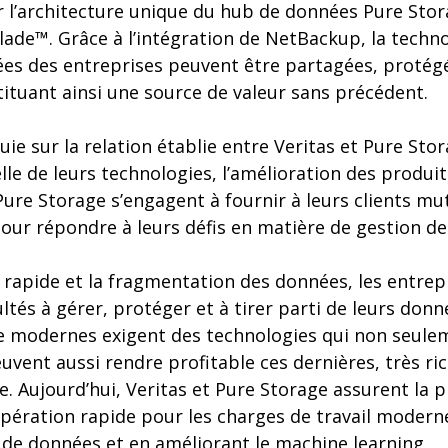
r l’architecture unique du hub de données Pure Sto
lade™. Grâce à l’intégration de NetBackup, la tech
nées des entreprises peuvent être partagées, protég
tituant ainsi une source de valeur sans précédent.
ie sur la relation établie entre Veritas et Pure Sto
e de leurs technologies, l’amélioration des produits
Pure Storage s’engagent à fournir à leurs clients m
pour répondre à leurs défis en matière de gestion d
 rapide et la fragmentation des données, les entrep
cultés à gérer, protéger et à tirer parti de leurs don
ce modernes exigent des technologies qui non seule
vent aussi rendre profitable ces dernières, très ri
e. Aujourd’hui, Veritas et Pure Storage assurent la 
pération rapide pour les charges de travail modern
 de données et en améliorant le machine learning.