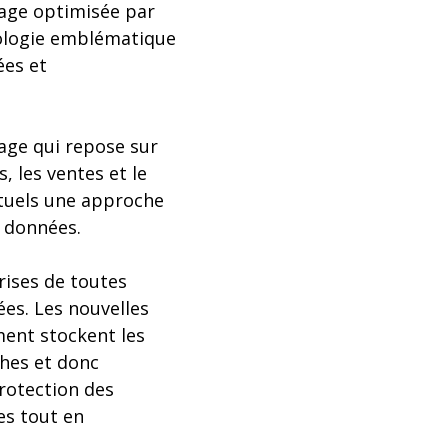
rage optimisée par
nologie emblématique
ées et
rage qui repose sur
, les ventes et le
utuels une approche
e données.
rises de toutes
nées. Les nouvelles
ment stockent les
ches et donc
protection des
es tout en