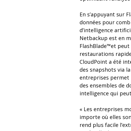
En s’appuyant sur Fl
données pour combine
d’intelligence artifi
Netbackup est en me
FlashBlade™et peut 
restaurations rapide
CloudPoint a été in
des snapshots via l
entreprises permet à 
des ensembles de don
intelligence qui peu
« Les entreprises m
importe où elles son
rend plus facile l’e