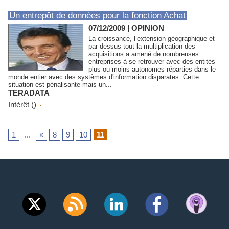
Un entrepôt de données pour la fonction Achat
07/12/2009
|
OPINION
La croissance, l’extension géographique et
par-dessus tout la multiplication des
acquisitions a amené de nombreuses
entreprises à se retrouver avec des entités
plus ou moins autonomes réparties dans le
monde entier avec des systèmes d'information disparates. Cette
situation est pénalisante mais un...
TERADATA
Intérêt ()
1
...
«
8
9
10
11