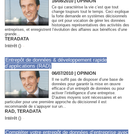
16/08/2010
|
OPINION
Ce qui caractérise la vie c’est que tout
change toujours tout le temps. Ceci explique
la forte demande en systèmes décisionnels
qui ont pour vocation de gérer les données
historiques représentatives des activités des
entreprises, et enregistrent l’évolution des affaires aux bénéfices d’une
grande...
TERADATA
Intérêt ()
Entrepôt de données & développement rapide
d’applications (RAD)
06/07/2010
|
OPINION
Il ne suffit pas de disposer d’une base de
données pour garantir la mise en œuvre
efficace d’un entrepôt de données ou pour
activer l’intelligence d’une entreprise.
D’autres moyens sont nécessaires et en
particulier pour une première approche du décisionnel il est
recommandé de s’appuyer sur un...
RAD
,
TERADATA
Intérêt ()
Compléter votre entrepôt de données d’entreprise avec