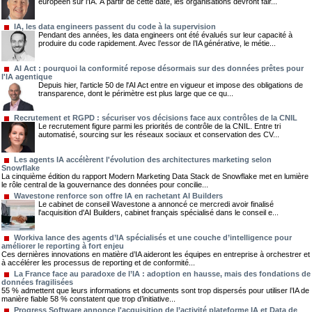
européen sur l’IA. À partir de cette date, les organisations devront fair...
IA, les data engineers passent du code à la supervision
Pendant des années, les data engineers ont été évalués sur leur capacité à
produire du code rapidement. Avec l’essor de l’IA générative, le métie...
AI Act : pourquoi la conformité repose désormais sur des données prêtes pour
l'IA agentique
Depuis hier, l'article 50 de l'AI Act entre en vigueur et impose des obligations de
transparence, dont le périmètre est plus large que ce qu...
Recrutement et RGPD : sécuriser vos décisions face aux contrôles de la CNIL
Le recrutement figure parmi les priorités de contrôle de la CNIL. Entre tri
automatisé, sourcing sur les réseaux sociaux et conservation des CV...
Les agents IA accélèrent l'évolution des architectures marketing selon
Snowflake
La cinquième édition du rapport Modern Marketing Data Stack de Snowflake met en lumière
le rôle central de la gouvernance des données pour concilie...
Wavestone renforce son offre IA en rachetant AI Builders
Le cabinet de conseil Wavestone a annoncé ce mercredi avoir finalisé
l'acquisition d'AI Builders, cabinet français spécialisé dans le conseil e...
Workiva lance des agents d’IA spécialisés et une couche d’intelligence pour
améliorer le reporting à fort enjeu
Ces dernières innovations en matière d’IA aideront les équipes en entreprise à orchestrer et
à accélérer les processus de reporting et de conformité...
La France face au paradoxe de l’IA : adoption en hausse, mais des fondations de
données fragilisées
55 % admettent que leurs informations et documents sont trop dispersés pour utiliser l’IA de
manière fiable 58 % constatent que trop d’initiative...
Progress Software annonce l'acquisition de l’activité plateforme IA et Data de