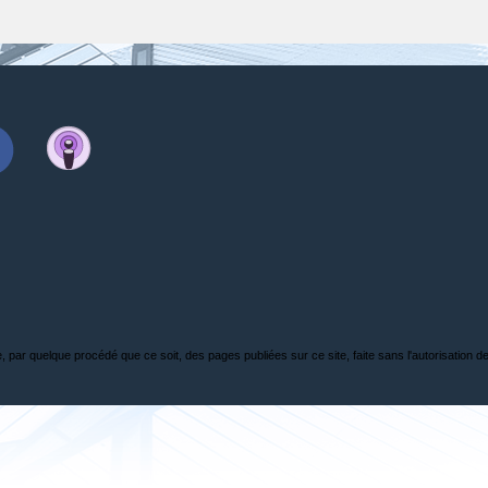
, par quelque procédé que ce soit, des pages publiées sur ce site, faite sans l'autorisation de l