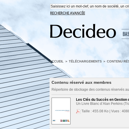
RECHERCHE AVANCÉE
BA
ACCUEIL
>
TÉLÉCHARGEMENTS
>
CONTENU RÉ
Contenu réservé aux membres
Répertoire de stockage des contenus réservés 
Les Clés du Succès en Gestion
Un Livre Blanc d’Alan Perkins (Tr
Taille : 455.08 Ko | Vues : 4088