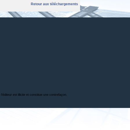
Retour aux téléchargements
'éditeur est illicite et constitue une contrefaçon.