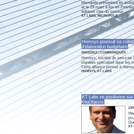
Micropole présentera en avant
et le 29 mars à Aix en Provenc
éditeurs clés du secteur,...
KT LABS
,
MICROPOLE
Homsys poursuit sa collabo
d’élaboration budgétaire
09/03/2012
|
COMMUNIQUÉS
Homsys, société de services sp
irlandais spécialisé dans les
Cette alliance permet à Homsy
HOMSYS
,
KT LABS
KT Labs se positionne sur
KliqObjects
23/
Her
pou
Qu
KT