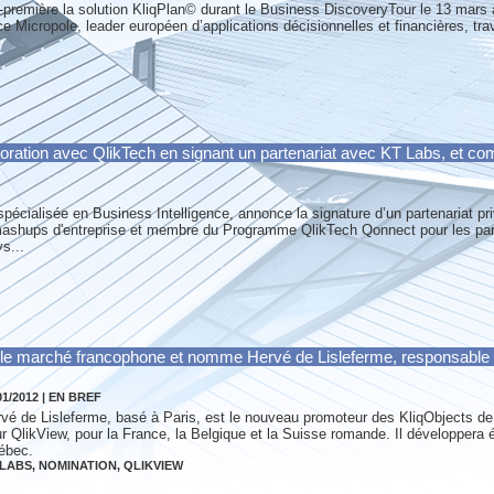
-première la solution KliqPlan© durant le Business DiscoveryTour le 13 mars
e Micropole, leader européen d’applications décisionnelles et financières, tra
ration avec QlikTech en signant un partenariat avec KT Labs, et comp
écialisée en Business Intelligence, annonce la signature d’un partenariat priv
 mashups d'entreprise et membre du Programme QlikTech Qonnect pour les par
s...
 le marché francophone et nomme Hervé de Lisleferme, responsable po
01/2012
|
EN BREF
vé de Lisleferme, basé à Paris, est le nouveau promoteur des KliqObjects de
r QlikView, pour la France, la Belgique et la Suisse romande. Il développera
ébec.
 LABS
,
NOMINATION
,
QLIKVIEW