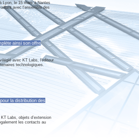
 à Lyon, le 15 mars à Nantes
vaillant avec l’ensemble des
lète ainsi son offre
ilégié avec KT Labs, l'éditeur
tenaires technologiques.
ur la distribution des
 KT Labs, objets d’extension
 également les contacts au