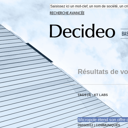
RECHERCHE AVANCÉE
BA
Résultats de vo
TAGS (4) : KT LABS
Micropole étend son offre 
09/03/2012
|
COMMUNIQUÉS