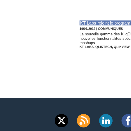
KT Labs rejoint le program
19/01/2012
|
COMMUNIQUÉS
La nouvelle gamme des KliqObj
nouvelles fonctionnalités spéc
mashups...
KT LABS
,
QLIKTECH
,
QLIKVIEW