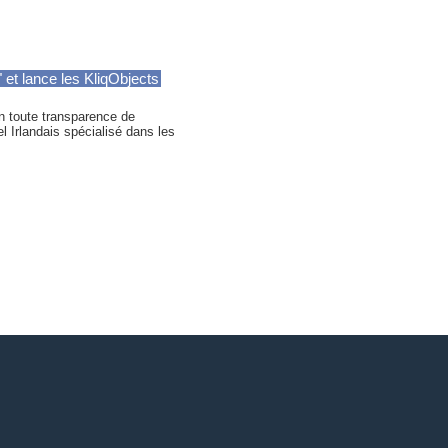
 et lance les KliqObjects
n toute transparence de
l Irlandais spécialisé dans les