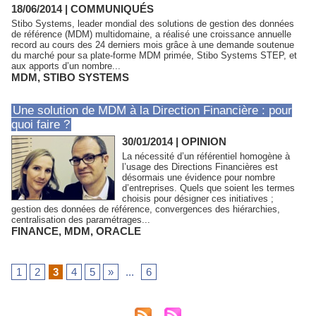
18/06/2014
|
COMMUNIQUÉS
Stibo Systems, leader mondial des solutions de gestion des données
de référence (MDM) multidomaine, a réalisé une croissance annuelle
record au cours des 24 derniers mois grâce à une demande soutenue
du marché pour sa plate-forme MDM primée, Stibo Systems STEP, et
aux apports d’un nombre...
MDM
,
STIBO SYSTEMS
Une solution de MDM à la Direction Financière : pour
quoi faire ?
30/01/2014
|
OPINION
La nécessité d’un référentiel homogène à
l’usage des Directions Financières est
désormais une évidence pour nombre
d’entreprises. Quels que soient les termes
choisis pour désigner ces initiatives ;
gestion des données de référence, convergences des hiérarchies,
centralisation des paramétrages...
FINANCE
,
MDM
,
ORACLE
1
2
3
4
5
»
...
6