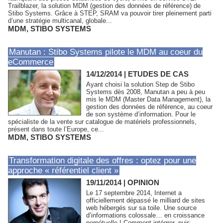
Trailblazer, la solution MDM (gestion des données de référence) de
Stibo Systems. Grâce à STEP, SRAM va pouvoir tirer pleinement parti
d’une stratégie multicanal, globale...
MDM
,
STIBO SYSTEMS
Manutan : Stibo Systems pilote le MDM au coeur du
eCommerce
14/12/2014
|
ETUDES DE CAS
Ayant choisi la solution Step de Stibo
Systems dès 2008, Manutan a peu à peu
mis le MDM (Master Data Management), la
gestion des données de référence, au coeur
de son système d’information. Pour le
spécialiste de la vente sur catalogue de matériels professionnels,
présent dans toute l’Europe, ce...
MDM
,
STIBO SYSTEMS
Transformation digitale des offres : optez pour une
approche « référentiel client »
19/11/2014
|
OPINION
Le 17 septembre 2014, Internet a
officiellement dépassé le milliard de sites
web hébergés sur sa toile. Une source
d’informations colossale… en croissance
perpétuelle ! Comment intégrer, puis