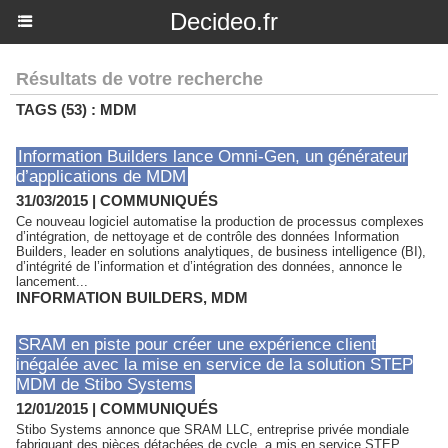
Decideo.fr
Résultats de votre recherche
TAGS (53) : MDM
Information Builders lance Omni-Gen, un générateur
d’applications de MDM
31/03/2015
|
COMMUNIQUÉS
Ce nouveau logiciel automatise la production de processus complexes
d’intégration, de nettoyage et de contrôle des données Information
Builders, leader en solutions analytiques, de business intelligence (BI),
d’intégrité de l’information et d’intégration des données, annonce le
lancement...
INFORMATION BUILDERS
,
MDM
SRAM en piste pour créer une expérience client
inégalée avec la mise en service de la solution STEP
MDM de Stibo Systems
12/01/2015
|
COMMUNIQUÉS
Stibo Systems annonce que SRAM LLC, entreprise privée mondiale
fabriquant des pièces détachées de cycle, a mis en service STEP