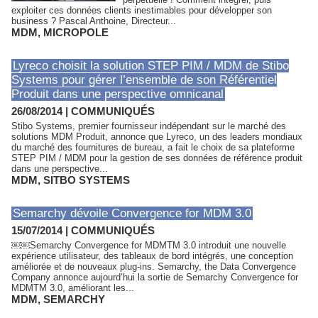
exploiter ces données clients inestimables pour développer son
business ? Pascal Anthoine, Directeur...
MDM
,
MICROPOLE
Lyreco choisit la solution STEP PIM / MDM de Stibo
Systems pour gérer l’ensemble de son Référentiel
Produit dans une perspective omnicanal
26/08/2014
|
COMMUNIQUÉS
Stibo Systems, premier fournisseur indépendant sur le marché des
solutions MDM Produit, annonce que Lyreco, un des leaders mondiaux
du marché des fournitures de bureau, a fait le choix de sa plateforme
STEP PIM / MDM pour la gestion de ses données de référence produit
dans une perspective...
MDM
,
SITBO SYSTEMS
Semarchy dévoile Convergence for MDM 3.0
15/07/2014
|
COMMUNIQUÉS
￼￼Semarchy Convergence for MDMTM 3.0 introduit une nouvelle
expérience utilisateur, des tableaux de bord intégrés, une conception
améliorée et de nouveaux plug-ins. Semarchy, the Data Convergence
Company annonce aujourd’hui la sortie de Semarchy Convergence for
MDMTM 3.0, améliorant les...
MDM
,
SEMARCHY