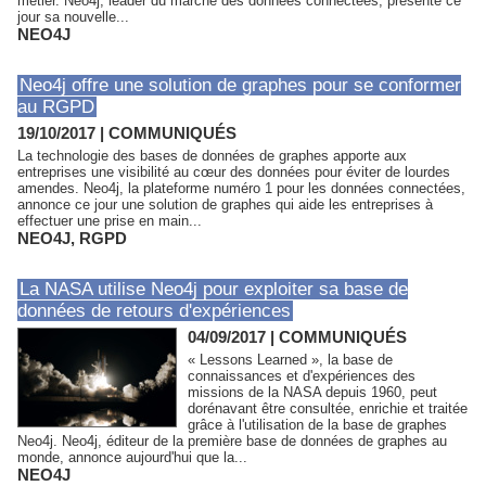
métier. Neo4j, leader du marché des données connectées, présente ce
jour sa nouvelle...
NEO4J
Neo4j offre une solution de graphes pour se conformer
au RGPD
19/10/2017
|
COMMUNIQUÉS
La technologie des bases de données de graphes apporte aux
entreprises une visibilité au cœur des données pour éviter de lourdes
amendes. Neo4j, la plateforme numéro 1 pour les données connectées,
annonce ce jour une solution de graphes qui aide les entreprises à
effectuer une prise en main...
NEO4J
,
RGPD
La NASA utilise Neo4j pour exploiter sa base de
données de retours d'expériences
04/09/2017
|
COMMUNIQUÉS
« Lessons Learned », la base de
connaissances et d'expériences des
missions de la NASA depuis 1960, peut
dorénavant être consultée, enrichie et traitée
grâce à l'utilisation de la base de graphes
Neo4j. Neo4j, éditeur de la première base de données de graphes au
monde, annonce aujourd'hui que la...
NEO4J