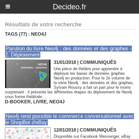
Decideo.fr
Résultats de votre recherche
TAGS (77) : NEO4J
Parution du livre Neo4j : des données et des graphes -
2. Déploiement
31/01/2018
|
COMMUNIQUÉS
Une pièce de théâtre pour apprendre à
déployer les bases de données graphes
Neo4j en production. Pour le 2e volume de
la série Neo4j : des données et des graphes,
Sylvain Roussy a fait un pari pour le moins
surprenant : il présente les différentes étapes du déploiement de Neo4j
sous forme théâtrale...
D-BOOKER
,
LIVRE
,
NEO4J
Neo4j rend possible le commerce conversationnel avec
le ShopBot d'eBay
12/01/2018
|
COMMUNIQUÉS
Disponible sur Facebook Messenger, eBay