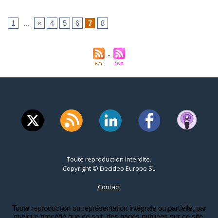
1
...
«
4
5
6
7
8
Toute reproduction interdite.
Copyright © Decideo Europe SL
Contact
Toute reproduction ou représentation intégrale ou partielle, par
quelque procédé que ce soit, des pages publiées sur ce site,