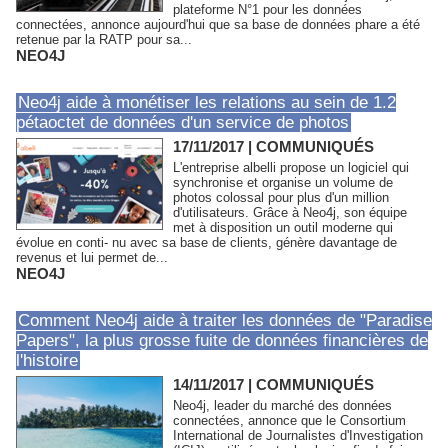
plateforme N°1 pour les données
connectées, annonce aujourd'hui que sa base de données phare a été
retenue par la RATP pour sa...
NEO4J
Neo4j aide à monétiser les relations au sein de 1.2
pétaoctet de données d'un service de photos
17/11/2017
|
COMMUNIQUÉS
L'entreprise albelli propose un logiciel qui
synchronise et organise un volume de
photos colossal pour plus d'un million
d'utilisateurs. Grâce à Neo4j, son équipe
met à disposition un outil moderne qui
évolue en conti- nu avec sa base de clients, génère davantage de
revenus et lui permet de...
NEO4J
Comment Neo4j aide à traiter les données de "Paradise
Papers", la plus grosse fuite de données financières de
l'histoire
14/11/2017
|
COMMUNIQUÉS
Neo4j, leader du marché des données
connectées, annonce que le Consortium
International de Journalistes d'Investigation