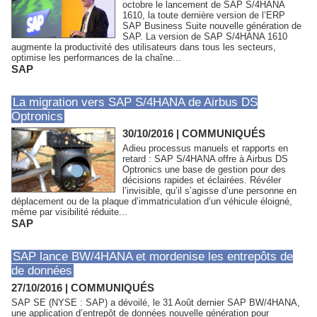
octobre le lancement de SAP S/4HANA
1610, la toute dernière version de l’ERP
SAP Business Suite nouvelle génération de
SAP. La version de SAP S/4HANA 1610
augmente la productivité des utilisateurs dans tous les secteurs,
optimise les performances de la chaîne...
SAP
La migration vers SAP S/4HANA de Airbus DS
Optronics
30/10/2016
|
COMMUNIQUÉS
Adieu processus manuels et rapports en
retard : SAP S/4HANA offre à Airbus DS
Optronics une base de gestion pour des
décisions rapides et éclairées. Révéler
l’invisible, qu’il s’agisse d’une personne en
déplacement ou de la plaque d’immatriculation d’un véhicule éloigné,
même par visibilité réduite...
SAP
SAP lance BW/4HANA et mordenise les entrepôts de
de données
27/10/2016
|
COMMUNIQUÉS
SAP SE (NYSE : SAP) a dévoilé, le 31 Août dernier SAP BW/4HANA,
une application d’entrepôt de données nouvelle génération pour