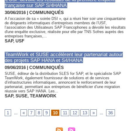
française sur SAP S/4HANA
30/06/2016
|
COMMUNIQUÉS
A l’occasion de sa « soirée DSI », qui a réuni hier soir une cinquantaine
de dirigeants informatiques d’entreprises membres de l’USF,
l’association des Utilisateurs SAP Francophones a dévoilé les résultats
d'une enquête exclusive, réalisée pour elle par TNS Sofres auprès des
entreprises françaises,...
SAP
,
USF
TeamWork et SUSE accélèrent leur partenariat autour
des projets SAP HANA et S4/HANA
09/06/2016
|
COMMUNIQUÉS
SUSE, éditeur de la distribution SLES for SAP, et le spécialiste SAP
TeamWork, également fournisseur de solutions et de services
d’infrastructures informatiques, annoncent le renforcement de leur
partenariat, permettant aux entreprises de bénéficier d’une migration
réussie vers SAP HANA. Les...
SAP
,
SUSE
,
TEAMWORK
1
...
«
7
8
9
10
11
12
13
»
...
36