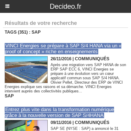
Decideo.fr
Résultats de votre recherche
TAGS (351) : SAP
VINCI Energies se prépare à SAP S/4 HANA via un «
proof of concept » riche en enseignements
26/11/2016
|
COMMUNIQUÉS
Après une migration vers SAP HANA de son
ERP SAP ECC 6, VINCI Energies se
prépare à une évolution vers un cœur
applicatif commun sous SAP S/4 HANA.
Olivier Pellet, Directeur des ERP de VINCI
Energies explique ses raisons et sa démarche. VINCI Energies
intervient auprès des collectivités publiques...
SAP
Entrez plus vite dans la transformation numérique
grâce à la nouvelle version de SAP S/4HANA
09/11/2016
|
COMMUNIQUÉS
SAP SE (NYSE : SAP) a annoncé le 31