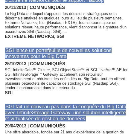
d'Extreme Networks pour le support Hadoop
20/11/2013
|
COMMUNIQUÉS
Le Big Data sur lequel s'appuient les décisions stratégiques sera
désormais analysé en quelques jours au lieu de plusieurs semaines.
Extreme Networks, Inc. (Nasdaq : EXTR), fournisseur majeur de
solutions réseau haute performance, vient d'annoncer la signature d'un
accord avec SGI (Nasdaq : SGI),...
EXTREME NETWORKS
,
SGI
SGI lance un portefeuille de nouvelles solutions
innovantes pour le Big Data
25/10/2013
|
COMMUNIQUÉS
SGI InfiniteData™ Cluster, SGI ObjectStore™ et SGI LiveArc™ AE for
SGI InfiniteStorage™ Gateway accélèrent son retour sur
investissement et réduisent les coûts liés au Big Data, tout en offrant
plusieurs pétaoctets de capacité de stockage SGI (Nasdaq: SGI),
leader incontournable dans le secteur du...
SGI
SGI fait un nouveau pas dans la conquête du Big Data
avec InfiniteStorage Gateway, une solution intelligente
et virtualisée de gestion de données
29/04/2013
|
COMMUNIQUÉS
Une offre abordable, fondée sur 21 ans d’expérience de la gestion de