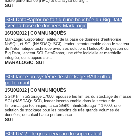
haute performance (HPC) et d’analyse du Big...
SGI
SGI DataRaptor ne fait qu’une bouchée du Big Data
avec la base de données MarkLogic
16/10/2012
|
COMMUNIQUÉS
MarkLogic Corporation, éditeur de la base de données d’entreprise
NoSQL, et SGI (NASDAQ: SGI), leader incontournable dans le secteur
de l'informatique technique avec ses solutions Hadoop® de gestion du
Big Data, lancent SGI DataRaptor, une offre logicielle et matérielle
intégrée, qui s’appuie sur...
MARKLOGIC
,
SGI
SGI lance un système de stockage RAID ultra-
performant
15/10/2012
|
COMMUNIQUÉS
SGI® InfiniteStorage 17000 repousse les limites du stockage de masse
SGI (NASDAQ: SGI), leader incontournable dans le secteur de
l'informatique technique, lance SGI® InfiniteStorage™ 17000, une
solution de stockage pour les besoins de très grands volumes de
données, de calcul haute performance...
SGI
SGI UV 2 : le gros cerveau du supercalcul