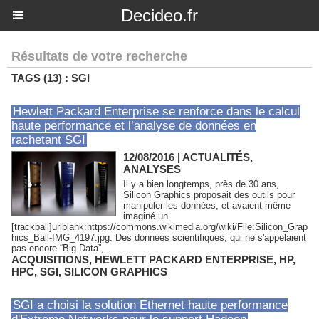
Decideo.fr
Résultats de votre recherche
TAGS (13) : SGI
Hewlett Packard Enterprise se renforce dans le calcul
haute performance et l’analyse de données en
rachetant SGI
12/08/2016
|
ACTUALITÉS,
ANALYSES
Il y a bien longtemps, près de 30 ans,
Silicon Graphics proposait des outils pour
manipuler les données, et avaient même
imaginé un
[trackball]urlblank:https://commons.wikimedia.org/wiki/File:Silicon_Grap
hics_Ball-IMG_4197.jpg. Des données scientifiques, qui ne s'appelaient
pas encore “Big Data”,...
ACQUISITIONS
,
HEWLETT PACKARD ENTERPRISE
,
HP
,
HPC
,
SGI
,
SILICON GRAPHICS
SGI a choisi la solution Ethernet haute performance