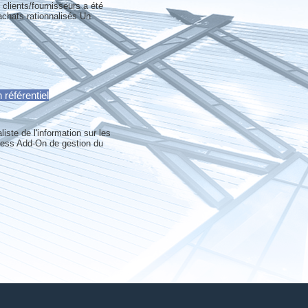
clients/fournisseurs a été
chats rationnalisés Un
référentiel
iste de l'information sur les
iness Add-On de gestion du