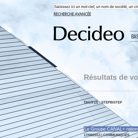
RECHERCHE AVANCÉE
BA
Résultats de vo
TAGS (2) : STEPBISTEP
Le Groupe CANAL+ rationa
17/09/2013
|
COMMUNIQUÉS