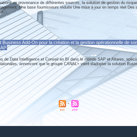
ations en provenance de différentes sources, la solution de gestion du risque 
agement. Une base fournisseurs réduite Une mise à jour en temps réel Des a
et...
usiness Add-On pour la création et la gestion opérationnelle de son 
 SAP
ns de Data Intelligence et Conseil en BI dans le monde SAP et Altares, spécial
ernationales, annoncent que le groupe CANAL+ vient d'adopter la solution Bus