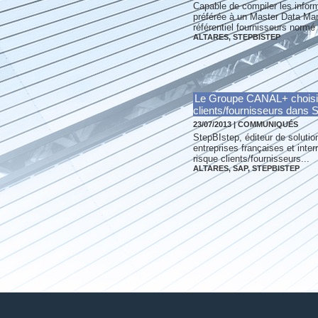
Capable de compiler les inform
préférée à un Master Data Man
référentiel fournisseurs normé 
ALTARES
,
STEPBISTEP
Le Groupe CANAL+ choisit B
clients/fournisseurs dans
23/07/2013
|
COMMUNIQUÉS
StepBIstep, éditeur de solutio
entreprises françaises et int
risque clients/fournisseurs...
ALTARES
,
SAP
,
STEPBISTEP