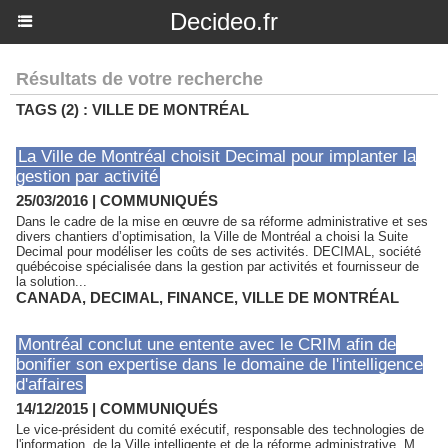
Decideo.fr
Résultats de votre recherche
TAGS (2) : VILLE DE MONTRÉAL
La Ville de Montréal choisit Decimal pour implanter la
gestion par activité
25/03/2016
|
COMMUNIQUÉS
Dans le cadre de la mise en œuvre de sa réforme administrative et ses
divers chantiers d’optimisation, la Ville de Montréal a choisi la Suite
Decimal pour modéliser les coûts de ses activités. DECIMAL, société
québécoise spécialisée dans la gestion par activités et fournisseur de
la solution...
CANADA
,
DECIMAL
,
FINANCE
,
VILLE DE MONTRÉAL
Montréal conclut une entente avec le CRIM afin de
bonifier son expertise dans le domaine de l'intelligence
d'affaires
14/12/2015
|
COMMUNIQUÉS
Le vice-président du comité exécutif, responsable des technologies de
l'information, de la Ville intelligente et de la réforme administrative, M.