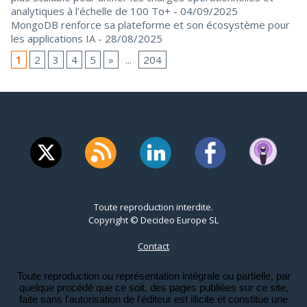
analytiques à l’échelle de 100 To+
- 04/09/2025
MongoDB renforce sa plateforme et son écosystème pour
les applications IA
- 28/08/2025
1
2
3
4
5
»
...
204
Toute reproduction interdite.
Copyright © Decideo Europe SL
Contact
Toute reproduction ou représentation intégrale ou partielle, par
quelque procédé que ce soit, des pages publiées sur ce site,
faite sans l'autorisation de l'éditeur est illicite et constitue une