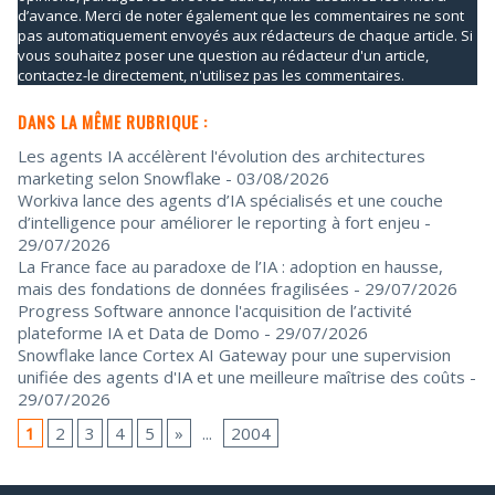
d’avance. Merci de noter également que les commentaires ne sont
pas automatiquement envoyés aux rédacteurs de chaque article. Si
vous souhaitez poser une question au rédacteur d'un article,
contactez-le directement, n'utilisez pas les commentaires.
DANS LA MÊME RUBRIQUE :
Les agents IA accélèrent l'évolution des architectures
marketing selon Snowflake
- 03/08/2026
Workiva lance des agents d’IA spécialisés et une couche
d’intelligence pour améliorer le reporting à fort enjeu
-
29/07/2026
La France face au paradoxe de l’IA : adoption en hausse,
mais des fondations de données fragilisées
- 29/07/2026
Progress Software annonce l'acquisition de l’activité
plateforme IA et Data de Domo
- 29/07/2026
Snowflake lance Cortex AI Gateway pour une supervision
unifiée des agents d'IA et une meilleure maîtrise des coûts
-
29/07/2026
1
2
3
4
5
»
...
2004