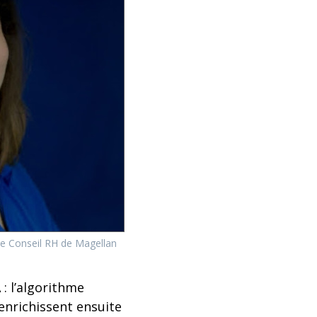
ice Conseil RH de Magellan
: l’algorithme
enrichissent ensuite