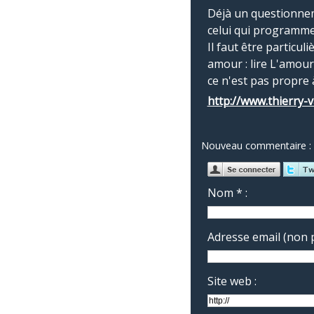
Déjà un questionneme
celui qui programme l
Il faut être particu
amour : lire L'amour
ce n'est pas propre à
http://www.thierry-
Nouveau commentaire :
Nom * :
Adresse email (non p
Site web :