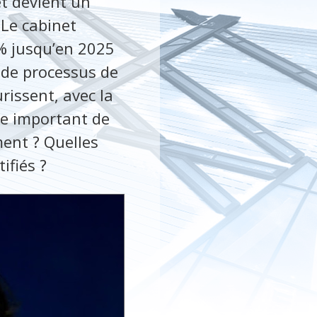
 et devient un
 Le cabinet
% jusqu’en 2025
n de processus de
rissent, avec la
e important de
ment ? Quelles
ifiés ?