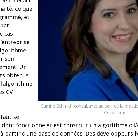
rve un écart
haité, ce que
ogrammé, et
 par
le cas
l’entreprise
algorithme
er son
tement. Un
ats obtenus
 l’algorithme
es CV
Camille Schmitt, consultante au sein de la pract
Consulting
 faut se
 dont fonctionne et est construit un algorithme d’IA 
 à partir d’une base de données. Des développeurs l’