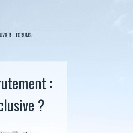
OUVRIR
FORUMS
rutement :
clusive ?