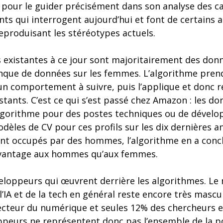
pour le guider précisément dans son analyse des ca
ts qui interrogent aujourd’hui et font de certains 
reproduisant les stéréotypes actuels.
s existantes à ce jour sont majoritairement des donn
ue de données sur les femmes. L’algorithme prend
un comportement à suivre, puis l’applique et donc r
istants. C’est ce qui s’est passé chez Amazon : les d
gorithme pour des postes techniques ou de dévelo
èles de CV pour ces profils sur les dix dernières a
nt occupés par des hommes, l’algorithme en a conclu
vantage aux hommes qu’aux femmes.
développeurs qui œuvrent derrière les algorithmes. Le
IA et de la tech en général reste encore très mascu
secteur du numérique et seules 12% des chercheurs e
peurs ne représentent donc pas l’ensemble de la p