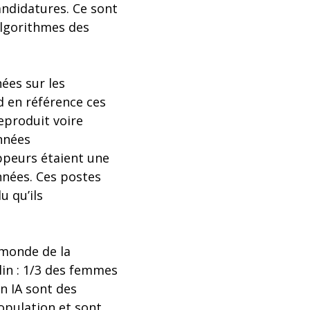
ndidatures. Ce sont
algorithmes des
ées sur les
 en référence ces
eproduit voire
onnées
ppeurs étaient une
nnées. Ces postes
 qu’ils
 monde de la
lin : 1/3 des femmes
n IA sont des
opulation et sont