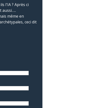
s l'IA ? Après ci
t aussi…..
e mais même en
rchétypales, ceci dit