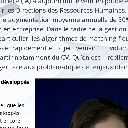
ificielle (IA) a aujourd’hui le vent en poupe
ur les Directions des Ressources Humaines.
 une augmentation moyenne annuelle de 50
n en entreprise. Dans le cadre de la gestio
rticulier, les algorithmes de matching fleu
yser rapidement et objectivement un volum
artir notamment du CV. Qu’en est-il réelle
ger face aux problématiques et enjeux ident
A développés
er que les
veloppés
t encore