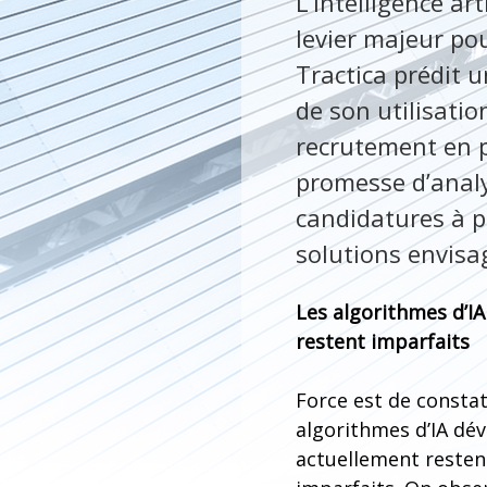
L’Intelligence art
levier majeur po
Tractica prédit
de son utilisatio
recrutement en pa
promesse d’anal
candidatures à p
solutions envisa
Les algorithmes d’I
restent imparfaits
Force est de constat
algorithmes d’IA dé
actuellement resten