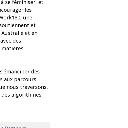
à se féminiser, et,
encourager les
 Work180, une
 soutiennent et
 Australie et en
 avec des
ux matières
 s’émanciper des
ts aux parcours
 que nous traversons,
e des algorithmes
.