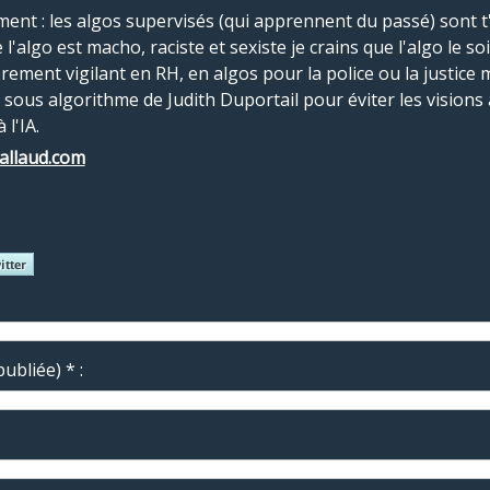
nt : les algos supervisés (qui apprennent du passé) sont t'il
'algo est macho, raciste et sexiste je crains que l'algo le soi
lièrement vigilant en RH, en algos pour la police ou la justic
 sous algorithme de Judith Duportail pour éviter les visions a
 l'IA.
vallaud.com
ubliée) * :