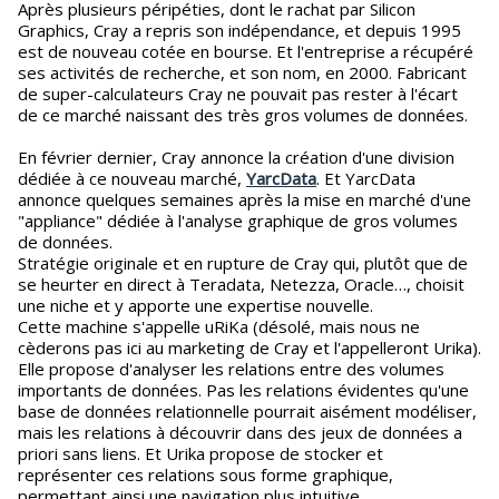
Après plusieurs péripéties, dont le rachat par Silicon
Graphics, Cray a repris son indépendance, et depuis 1995
est de nouveau cotée en bourse. Et l'entreprise a récupéré
ses activités de recherche, et son nom, en 2000. Fabricant
de super-calculateurs Cray ne pouvait pas rester à l'écart
de ce marché naissant des très gros volumes de données.
En février dernier, Cray annonce la création d'une division
dédiée à ce nouveau marché,
YarcData
. Et YarcData
annonce quelques semaines après la mise en marché d'une
"appliance" dédiée à l'analyse graphique de gros volumes
de données.
Stratégie originale et en rupture de Cray qui, plutôt que de
se heurter en direct à Teradata, Netezza, Oracle…, choisit
une niche et y apporte une expertise nouvelle.
Cette machine s'appelle uRiKa (désolé, mais nous ne
cèderons pas ici au marketing de Cray et l'appelleront Urika).
Elle propose d'analyser les relations entre des volumes
importants de données. Pas les relations évidentes qu'une
base de données relationnelle pourrait aisément modéliser,
mais les relations à découvrir dans des jeux de données a
priori sans liens. Et Urika propose de stocker et
représenter ces relations sous forme graphique,
permettant ainsi une navigation plus intuitive.