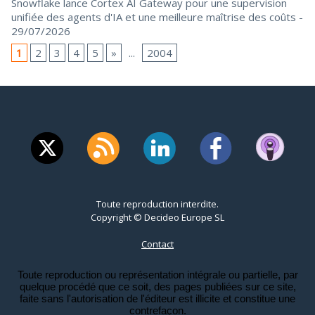
Snowflake lance Cortex AI Gateway pour une supervision
unifiée des agents d'IA et une meilleure maîtrise des coûts
-
29/07/2026
1
2
3
4
5
»
...
2004
Toute reproduction interdite.
Copyright © Decideo Europe SL
Contact
Toute reproduction ou représentation intégrale ou partielle, par
quelque procédé que ce soit, des pages publiées sur ce site,
faite sans l'autorisation de l'éditeur est illicite et constitue une
contrefaçon.