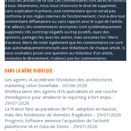
à tous les articles de ce site. Les commentaires sont libres et ouverts
à tous. Néanmoins, nous nous réservons le droit de supprimer,
sans explication ni préavis, tout commentaire qui ne serait pas
conforme à nos règles internes de fonctionnement, c'est-à-dire tout
commentaire diffamatoire ou sans rapport avec le sujet de l’article.
Par ailleurs, les commentaires anonymes sont systématiquement
supprimés s’ils sont trop négatifs ou trop positifs. Ayez des
opinions, partagez les avec les autres, mais assumez les ! Merci
d’avance. Merci de noter également que les commentaires ne sont
pas automatiquement envoyés aux rédacteurs de chaque article. Si
vous souhaitez poser une question au rédacteur d'un article,
contactez-le directement, n'utilisez pas les commentaires.
DANS LA MÊME RUBRIQUE :
Les agents IA accélèrent l'évolution des architectures
marketing selon Snowflake
- 03/08/2026
Workiva lance des agents d’IA spécialisés et une couche
d’intelligence pour améliorer le reporting à fort enjeu
-
29/07/2026
La France face au paradoxe de l’IA : adoption en hausse,
mais des fondations de données fragilisées
- 29/07/2026
Progress Software annonce l'acquisition de l’activité
plateforme IA et Data de Domo
- 29/07/2026