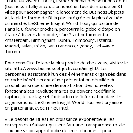
: FR0004026250 - BOB), leader mondial des solutions de BI
(business intelligence), a annoncé un tour du monde en 81
villes pour accompagner le lancement de BusinessObjects
XI, la plate-forme de BI la plus intégrée et la plus évoluée
du marché. L’eXtreme Insight World Tour, qui partira de
Paris le 8 février prochain, parcourra le globe d’étape en
étape à travers le monde, s’arrêtant notamment à :
Amsterdam, Birmingham, Dublin, Edimbourg, Istanbul,
Madrid, Milan, Pékin, San Francisco, Sydney, Tel Aviv et
Toronto.
Pour connaître l’étape la plus proche de chez vous, visitez le
site http://www.businessobjects.com/insight/. Les
personnes assistant à l’un des événements organisés dans
ce cadre bénéficieront d’une présentation détaillée du
produit, ainsi que d’une démonstration des nouvelles
fonctionnalités révolutionnaires qui doivent redéfinir la
capture, le partage et l’utilisation de l’information dans les
organisations. L’eXtreme Insight World Tour est organisé
en partenariat avec HP et Intel.
« Le besoin de BI est en croissance exponentielle, les
entreprises réalisant qu’il leur faut une transparence totale
– ou une vision approfondie de leurs données – pour