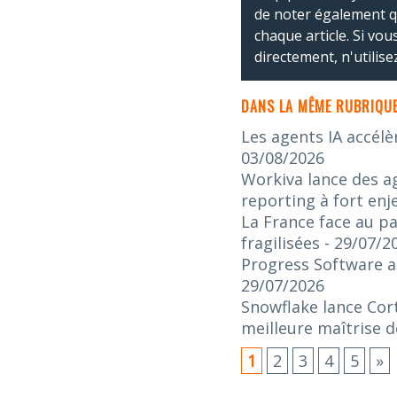
de noter également 
chaque article. Si vo
directement, n'utilis
DANS LA MÊME RUBRIQUE
Les agents IA accélè
03/08/2026
Workiva lance des ag
reporting à fort enj
La France face au pa
fragilisées
- 29/07/2
Progress Software an
29/07/2026
Snowflake lance Cort
meilleure maîtrise d
1
2
3
4
5
»