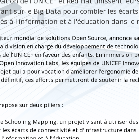
ation de l'UNICEF et Red Hat unissent leur
ant sur le Big Data pour combler les écarts
cès à l'information et à l'éducation dans le
iteur mondial de solutions Open Source, annonce sa
la division en charge du développement de technolo
ns de l'UNICEF en faveur des enfants. En immersion 
Open Innovation Labs, les équipes de UNICEF Innovat
rojet qui a pour vocation d'améliorer l'ergonomie de
définitif, ces efforts permettront de soutenir la r
repose sur deux piliers :
 Schooling Mapping, un projet visant à utiliser de
r les écarts de connectivité et d'infrastructure dans 
 l'information et à l'éducation