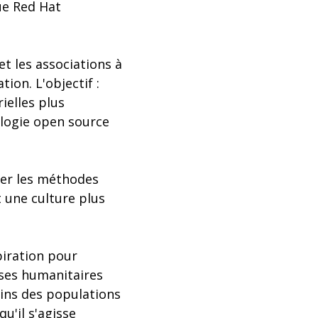
ue Red Hat
t les associations à
ion. L'objectif :
ielles plus
ologie open source
er les méthodes
 une culture plus
piration pour
ises humanitaires
oins des populations
u'il s'agisse