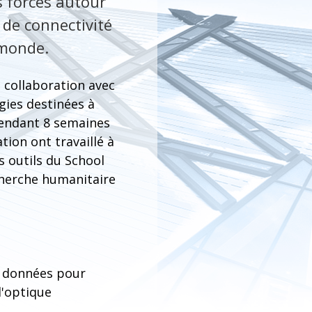
s forces autour
 de connectivité
 monde.
 collaboration avec
gies destinées à
pendant 8 semaines
ion ont travaillé à
s outils du School
echerche humanitaire
s données pour
l'optique