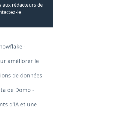
 aux rédacteurs de
ntactez-le
Snowflake
-
our améliorer le
tions de données
Data de Domo
-
ts d'IA et une