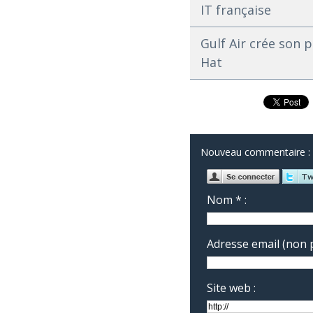
IT française
Gulf Air crée son 
Hat
Nouveau commentaire :
Nom * :
Adresse email (non p
Site web :