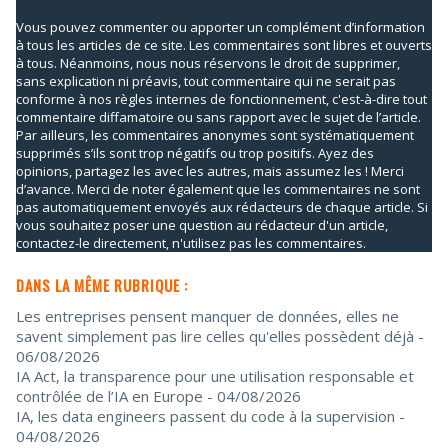
Vous pouvez commenter ou apporter un complément d’information
à tous les articles de ce site. Les commentaires sont libres et ouverts
à tous. Néanmoins, nous nous réservons le droit de supprimer,
sans explication ni préavis, tout commentaire qui ne serait pas
conforme à nos règles internes de fonctionnement, c'est-à-dire tout
commentaire diffamatoire ou sans rapport avec le sujet de l’article.
Par ailleurs, les commentaires anonymes sont systématiquement
supprimés s’ils sont trop négatifs ou trop positifs. Ayez des
opinions, partagez les avec les autres, mais assumez les ! Merci
d’avance. Merci de noter également que les commentaires ne sont
pas automatiquement envoyés aux rédacteurs de chaque article. Si
vous souhaitez poser une question au rédacteur d'un article,
contactez-le directement, n'utilisez pas les commentaires.
DANS LA MÊME RUBRIQUE :
Les entreprises pensent manquer de données, elles ne
savent simplement pas lire celles qu'elles possèdent déjà
-
06/08/2026
IA Act, la transparence pour une utilisation responsable et
contrôlée de l’IA en Europe
- 04/08/2026
IA, les data engineers passent du code à la supervision
-
04/08/2026