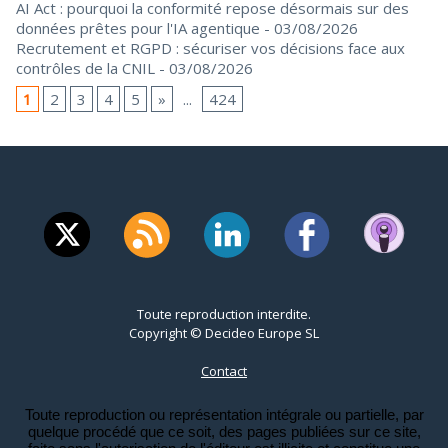
AI Act : pourquoi la conformité repose désormais sur des
données prêtes pour l'IA agentique
- 03/08/2026
Recrutement et RGPD : sécuriser vos décisions face aux
contrôles de la CNIL
- 03/08/2026
1
2
3
4
5
»
...
424
Toute reproduction interdite.
Copyright © Decideo Europe SL
Contact
Toute reproduction ou représentation intégrale ou partielle, par
quelque procédé que ce soit, des pages publiées sur ce site,