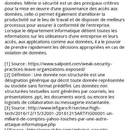
données. Même si sécurité est un des principaux critères
pour la mise en œuvre d'une gouvernance des accès aux
données, celle-ci permet également d'améliorer la
productivité sur le lieu de travail et de disposer de meilleurs
processus pour assurer à conformité de l’entreprise.
Lorsque le département informatique détient toutes les
informations sur les utilisateurs d'une entreprise et leurs
accès, aux applications comme aux données, il a le pouvoir
de prendre rapidement les décisions appropriées en cas de
violation de données.
[1] Source : https://www.sailpoint.com/weak-security-
practices-leave-organizations-exposed/
[2] Définition : Une donnée non structurée est une
désignation générique qui décrit toute donnée représentée
ou stockée sans format prédéfini. Les données non
structurées textuelles sont générées par courriels, les
présentations .ppt, les documents word, ou encore les
logiciels de collaboration ou messagerie instantanée.
[3] Source : http://www.lefigaro.fr/secteur/high-
tech/2016/12/15/32001-20161215ARTFIG00001-un-
milliard-de-comptes-yahoo-touches-par-une-autre-
attaque-informatique.php
[4]Source : http://www.clubic.com/antivirus-securite-