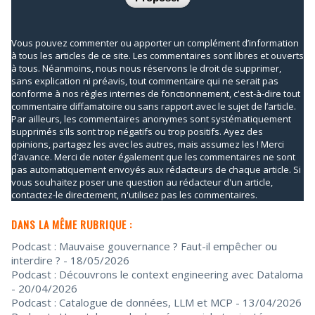
Vous pouvez commenter ou apporter un complément d’information
à tous les articles de ce site. Les commentaires sont libres et ouverts
à tous. Néanmoins, nous nous réservons le droit de supprimer,
sans explication ni préavis, tout commentaire qui ne serait pas
conforme à nos règles internes de fonctionnement, c'est-à-dire tout
commentaire diffamatoire ou sans rapport avec le sujet de l’article.
Par ailleurs, les commentaires anonymes sont systématiquement
supprimés s’ils sont trop négatifs ou trop positifs. Ayez des
opinions, partagez les avec les autres, mais assumez les ! Merci
d’avance. Merci de noter également que les commentaires ne sont
pas automatiquement envoyés aux rédacteurs de chaque article. Si
vous souhaitez poser une question au rédacteur d'un article,
contactez-le directement, n'utilisez pas les commentaires.
DANS LA MÊME RUBRIQUE :
Podcast : Mauvaise gouvernance ? Faut-il empêcher ou
interdire ?
- 18/05/2026
Podcast : Découvrons le context engineering avec Dataloma
- 20/04/2026
Podcast : Catalogue de données, LLM et MCP
- 13/04/2026