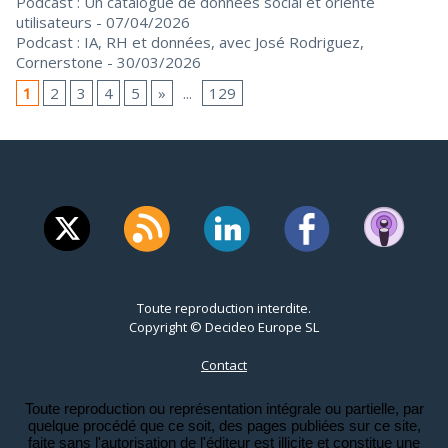
Podcast : Un catalogue de données social et orienté
utilisateurs
- 07/04/2026
Podcast : IA, RH et données, avec José Rodriguez,
Cornerstone
- 30/03/2026
1
2
3
4
5
»
...
129
Toute reproduction interdite.
Copyright © Decideo Europe SL
Contact
Toute reproduction ou représentation intégrale ou partielle, par
quelque procédé que ce soit, des pages publiées sur ce site,
faite sans l'autorisation de l'éditeur est illicite et constitue une