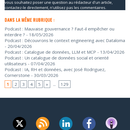
vous souhaitez poser une question au rédacteur d'un article,
contactez-le directement, n'utilisez pas les commentaires.
DANS LA MÊME RUBRIQUE :
Podcast : Mauvaise gouvernance ? Faut-il empêcher ou
interdire ?
- 18/05/2026
Podcast : Découvrons le context engineering avec Dataloma
- 20/04/2026
Podcast : Catalogue de données, LLM et MCP
- 13/04/2026
Podcast : Un catalogue de données social et orienté
utilisateurs
- 07/04/2026
Podcast : IA, RH et données, avec José Rodriguez,
Cornerstone
- 30/03/2026
1
2
3
4
5
»
...
129