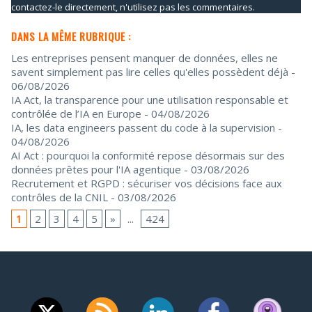
contactez-le directement, n'utilisez pas les commentaires.
DANS LA MÊME RUBRIQUE :
Les entreprises pensent manquer de données, elles ne
savent simplement pas lire celles qu'elles possèdent déjà
-
06/08/2026
IA Act, la transparence pour une utilisation responsable et
contrôlée de l’IA en Europe
- 04/08/2026
IA, les data engineers passent du code à la supervision
-
04/08/2026
AI Act : pourquoi la conformité repose désormais sur des
données prêtes pour l'IA agentique
- 03/08/2026
Recrutement et RGPD : sécuriser vos décisions face aux
contrôles de la CNIL
- 03/08/2026
1
2
3
4
5
»
...
424