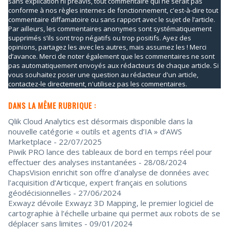
sans explication ni préavis, tout commentaire qui ne serait pas
conforme à nos règles internes de fonctionnement, c'est-à-dire tout
commentaire diffamatoire ou sans rapport avec le sujet de l’article.
Par ailleurs, les commentaires anonymes sont systématiquement
supprimés s’ils sont trop négatifs ou trop positifs. Ayez des
opinions, partagez les avec les autres, mais assumez les ! Merci
d’avance. Merci de noter également que les commentaires ne sont
pas automatiquement envoyés aux rédacteurs de chaque article. Si
vous souhaitez poser une question au rédacteur d'un article,
contactez-le directement, n'utilisez pas les commentaires.
DANS LA MÊME RUBRIQUE :
Qlik Cloud Analytics est désormais disponible dans la
nouvelle catégorie « outils et agents d’IA » d’AWS
Marketplace
- 22/07/2025
Piwik PRO lance des tableaux de bord en temps réel pour
effectuer des analyses instantanées
- 28/08/2024
ChapsVision enrichit son offre d'analyse de données avec
l’acquisition d’Articque, expert français en solutions
géodécisionnelles
- 27/06/2024
Exwayz dévoile Exwayz 3D Mapping, le premier logiciel de
cartographie à l’échelle urbaine qui permet aux robots de se
déplacer sans limites
- 09/01/2024