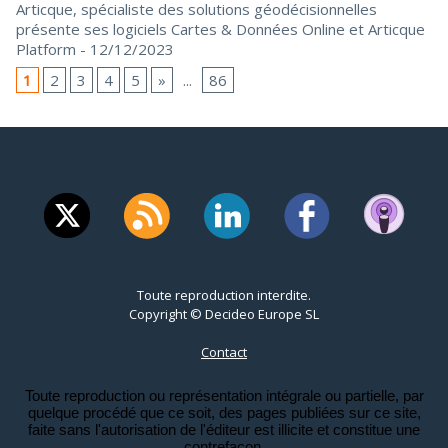
Articque, spécialiste des solutions géodécisionnelles
présente ses logiciels Cartes & Données Online et Articque
Platform
- 12/12/2023
1
2
3
4
5
»
...
86
Toute reproduction interdite.
Copyright © Decideo Europe SL
Contact
Toute reproduction ou représentation intégrale ou partielle, par
quelque procédé que ce soit, des pages publiées sur ce site,
faite sans l'autorisation de l'éditeur est illicite et constitue une
contrefaçon.