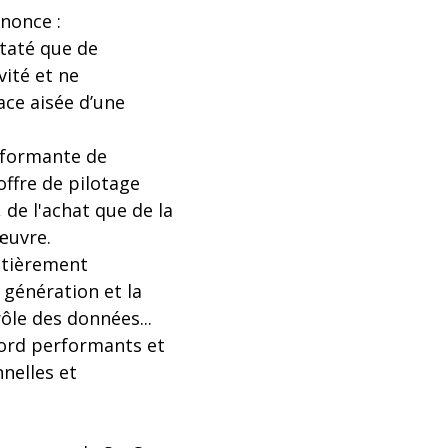
nnonce :
até que de
ité et ne
ce aisée d’une
erformante de
 offre de pilotage
, de l'achat que de la
œuvre.
ntièrement
génération et la
̂le des données...
bord performants et
nelles et