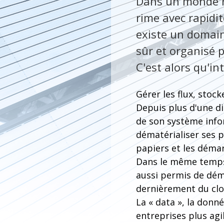
Dans un monde re
rime avec rapidité
existe un domaine
sûr et organisé
C'est alors qu'i
Gérer les flux, stoc
Depuis plus d'une di
de son système infor
dématérialiser ses
papiers et les déma
Dans le même temps,
aussi permis de dém
dernièrement du cl
La « data », la donne
entreprises plus ag