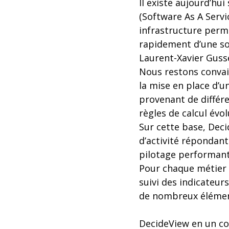
Il existe aujourd’hu
(Software As A Servi
infrastructure perme
rapidement d’une sol
Laurent-Xavier Gusse
Nous restons convai
la mise en place d’u
provenant de différe
règles de calcul évol
Sur cette base, Deci
d’activité répondan
pilotage performant
Pour chaque métier 
suivi des indicateurs
de nombreux élémen
DecideView en un cou