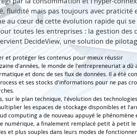
́gi par la consommation et l'hyper-connex
, fluidité mais pas toujours avec praticité et 
 au cœur de cette évolution rapide qui se do
 pour toutes les entreprises : la gestion des 
ntervient DecideView, une solution de pilot
ker et protéger les contenus pour mieux réussir
zaine d'années, le monde de l'entrepreneuriat a dû 
matique et donc de ses flux de données. Il a été c
 process et ses stocks d'informations pour ne pas cro
rches.
 sur le plan technique, l'évolution des technologies
ultiplier les espaces de stockage disponibles et l'arr
oud computing a de nouveau appuyé le phénomène e
́e numérique, a finalement remplacé petit à petit l
iles et plus souples dans leurs modes de fonctionne