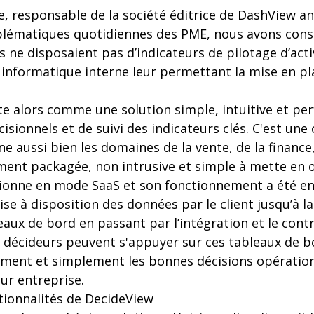
, responsable de la société éditrice de DashView a
blématiques quotidiennes des PME, nous avons const
 ne disposaient pas d’indicateurs de pilotage d’activ
informatique interne leur permettant la mise en pla
te alors comme une solution simple, intuitive et p
isionnels et de suivi des indicateurs clés. C'est une
rne aussi bien les domaines de la vente, de la finance
ment packagée, non intrusive et simple à mette en 
ionne en mode SaaS et son fonctionnement a été e
se à disposition des données par le client jusqu’à la 
eaux de bord en passant par l’intégration et le contro
s décideurs peuvent s'appuyer sur ces tableaux de 
ment et simplement les bonnes décisions opération
eur entreprise.
tionnalités de DecideView