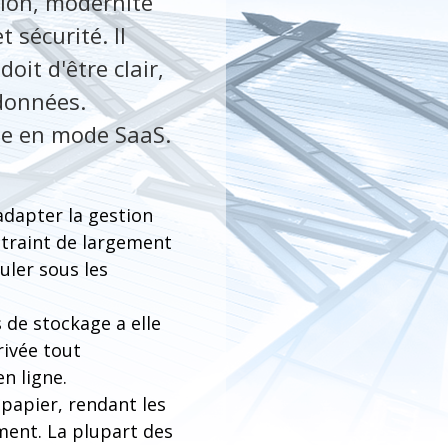
ion, modernité
sécurité. Il
it d'être clair,
données.
age en mode SaaS.
adapter la gestion
ontraint de largement
uler sous les
 de stockage a elle
ivée tout
n ligne.
e papier, rendant les
ment. La plupart des