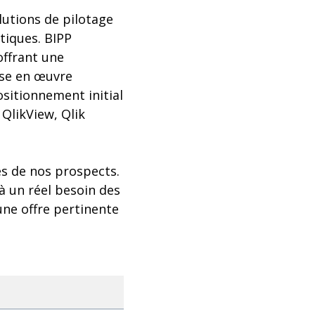
olutions de pilotage
tiques. BIPP
 offrant une
mise en œuvre
ositionnement initial
 QlikView, Qlik
̀s de nos prospects.
 un réel besoin des
 une offre pertinente