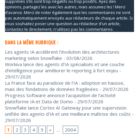
supprimés s’ils sont trop négatifs ou trop positifs. Ayez des
opinions, partagez les avec les autres, mais assumez les ! Merci
d’avance. Merci de noter également que les commentaires ne sont
pas automatiquement envoyés aux rédacteurs de chaque article. Si
vous souhaitez poser une question au rédacteur d'un article,
contactez-le directement, n'utilisez pas les commentaires.
DANS LA MÊME RUBRIQUE :
Les agents IA accélèrent l'évolution des architectures
marketing selon Snowflake
- 03/08/2026
Workiva lance des agents d’IA spécialisés et une couche
d’intelligence pour améliorer le reporting à fort enjeu
-
29/07/2026
La France face au paradoxe de l’IA : adoption en hausse,
mais des fondations de données fragilisées
- 29/07/2026
Progress Software annonce l'acquisition de l’activité
plateforme IA et Data de Domo
- 29/07/2026
Snowflake lance Cortex AI Gateway pour une supervision
unifiée des agents d'IA et une meilleure maîtrise des coûts
-
29/07/2026
1
2
3
4
5
»
...
2004