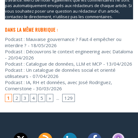
pas automatiquement envoyés aux rédacteurs de chaque article. Si
vous souhaitez poser une question au rédacteur d'un article,
contactez-le directement, n'utilisez pas les commentaires.
DANS LA MÊME RUBRIQUE :
Podcast : Mauvaise gouvernance ? Faut-il empêcher ou
interdire ?
- 18/05/2026
Podcast : Découvrons le context engineering avec Dataloma
- 20/04/2026
Podcast : Catalogue de données, LLM et MCP
- 13/04/2026
Podcast : Un catalogue de données social et orienté
utilisateurs
- 07/04/2026
Podcast : IA, RH et données, avec José Rodriguez,
Cornerstone
- 30/03/2026
1
2
3
4
5
»
...
129