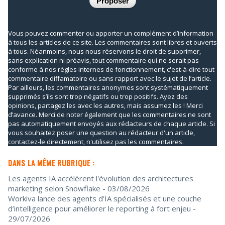
Vous pouvez commenter ou apporter un complément d’information
à tous les articles de ce site. Les commentaires sont libres et ouverts
à tous. Néanmoins, nous nous réservons le droit de supprimer,
sans explication ni préavis, tout commentaire qui ne serait pas
conforme à nos règles internes de fonctionnement, c'est-à-dire tout
commentaire diffamatoire ou sans rapport avec le sujet de l’article.
Par ailleurs, les commentaires anonymes sont systématiquement
supprimés s’ils sont trop négatifs ou trop positifs. Ayez des
opinions, partagez les avec les autres, mais assumez les ! Merci
d’avance. Merci de noter également que les commentaires ne sont
pas automatiquement envoyés aux rédacteurs de chaque article. Si
vous souhaitez poser une question au rédacteur d'un article,
contactez-le directement, n'utilisez pas les commentaires.
DANS LA MÊME RUBRIQUE :
Les agents IA accélèrent l'évolution des architectures
marketing selon Snowflake
- 03/08/2026
Workiva lance des agents d’IA spécialisés et une couche
d’intelligence pour améliorer le reporting à fort enjeu
-
29/07/2026