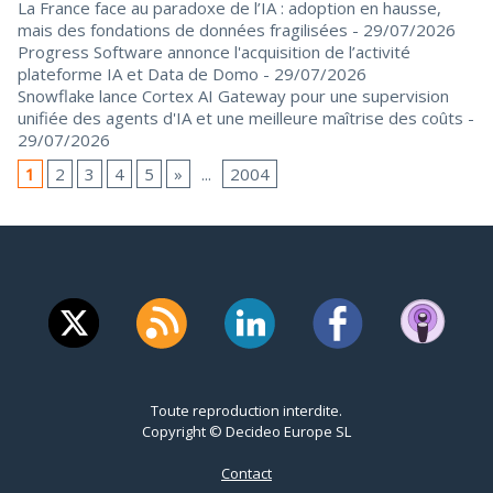
La France face au paradoxe de l’IA : adoption en hausse,
mais des fondations de données fragilisées
- 29/07/2026
Progress Software annonce l'acquisition de l’activité
plateforme IA et Data de Domo
- 29/07/2026
Snowflake lance Cortex AI Gateway pour une supervision
unifiée des agents d'IA et une meilleure maîtrise des coûts
-
29/07/2026
1
2
3
4
5
»
...
2004
Toute reproduction interdite.
Copyright © Decideo Europe SL
Contact